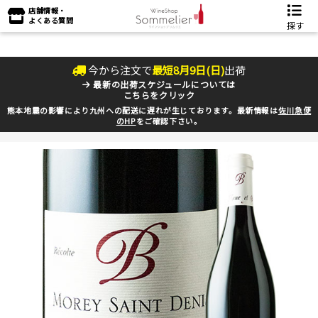
店舗情報・
よくある質問
探す
今から注文で
最短
8
月
9
日(
日
)
出荷
最新の出荷スケジュールについては
こちらをクリック
熊本地震の影響により九州への配送に遅れが生じております。最新情報は
佐川急便
のHP
をご確認下さい。