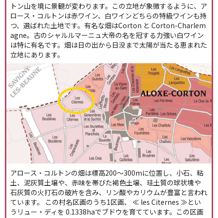
トン山を境に景観が変わります。この立地が象徴するように、ア
ロース・コルトンは赤ワイン、白ワインどちらの特級ワインも持
つ、選ばれた土地です。有名な畑はCorton と Corton-Charlem
agne。古のシャルルマーニュ大帝の名を冠する力強い白ワイン
は特に有名です。畑は日の出から日没まで太陽が当たる恵まれた
立地にあります。
アロース・コルトンの畑は標高200～300mに位置し、小石、粘
土、泥灰質土壌や、赤味を帯びた褐色土壌、珪土質の球状塊や
石灰質の火打石の破片を含み、リン酸やカリウムが豊富と言われ
ています。 この村名区画のうち1区画、 ≪ les Citernes ≫とい
うリュー・ディを 0.1338haでブドウを育てています。この区画