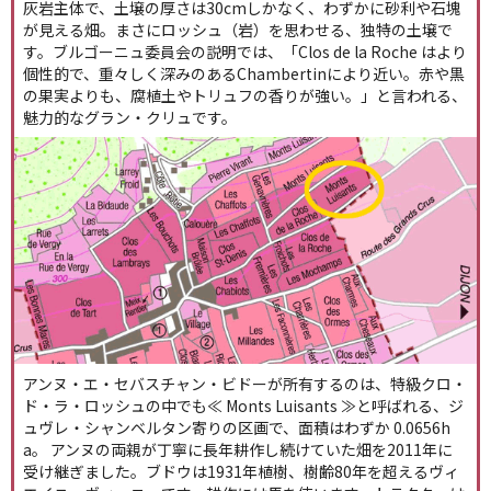
灰岩主体で、土壌の厚さは30cmしかなく、わずかに砂利や石塊
が見える畑。まさにロッシュ（岩）を思わせる、独特の土壌で
す。ブルゴーニュ委員会の説明では、「Clos de la Roche はより
個性的で、重々しく深みのあるChambertinにより近い。赤や黒
の果実よりも、腐植土やトリュフの香りが強い。」と言われる、
魅力的なグラン・クリュです。
アンヌ・エ・セバスチャン・ビドーが所有するのは、特級クロ・
ド・ラ・ロッシュの中でも≪ Monts Luisants ≫と呼ばれる、ジ
ュヴレ・シャンベルタン寄りの区画で、面積はわずか 0.0656h
a。 アンヌの両親が丁寧に長年耕作し続けていた畑を2011年に
受け継ぎました。ブドウは1931年植樹、樹齢80年を超えるヴィ