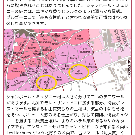
らに増やされることはありませんでした。シャンボール・ミュジ
ニーの魅力は、華やかな香りとシルクのように滑らかな質感。
ブルゴーニュで「最も女性的」と言われる優美で可憐な味わいを
楽しむ事ができます。
シャンボール・ミュジニー村は大きく分けて二つのテロワール
があります。北側でモレ・サン・ドニに接する部分、特級ボン
ヌ・マールを擁する粘土質交じりの土壌は、気品の中にも骨格
を持つ、ボリューム感のある仕上がり。対して南側、特級ミュジ
ニーを擁する石灰質土壌は、よりミネラル感のある華やかなタ
イプです。アンヌ・エ・セバスチャン・ビドーの所有する区画は
Les Herbues という北寄りの区画で、古いマール（泥灰質）や