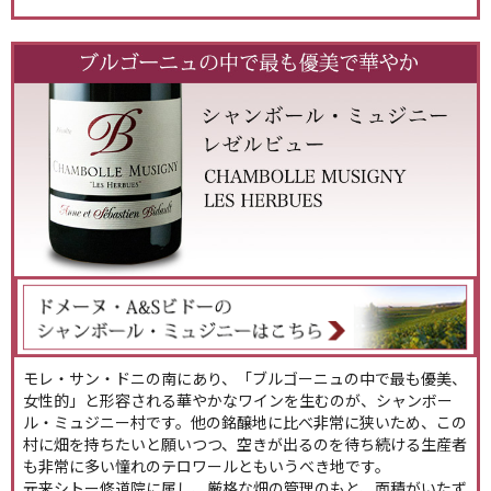
モレ・サン・ドニの南にあり、「ブルゴーニュの中で最も優美、
女性的」と形容される華やかなワインを生むのが、シャンボー
ル・ミュジニー村です。他の銘醸地に比べ非常に狭いため、この
村に畑を持ちたいと願いつつ、空きが出るのを待ち続ける生産者
も非常に多い憧れのテロワールともいうべき地です。
元来シトー修道院に属し、厳格な畑の管理のもと、面積がいたず