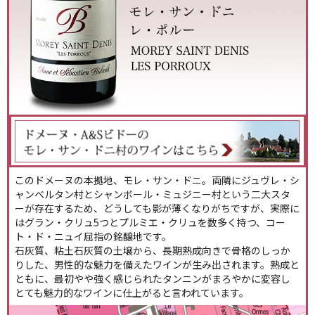
このドメーヌの本拠地、モレ・サン・ドニ。両隣にジュヴレ・シ
ャンベルタン村とシャンボール・ミュジニー村という二大スタ
ーが存在するため、どうしても影が薄くなりがちですが、実際に
はグラン・クリュ5つとプルミエ・クリュを数多く持つ、コー
ト・ド・ニュイ屈指の銘醸地です。
石灰質、粘土石灰質の土壌から、長期熟成向きで骨格のしっか
りした、男性的な魅力を備えたワインが生み出されます。熟成と
ともに、最初やや強く感じられたタンニンがまろやかに変容し
とても魅力的なワインに仕上がると言われています。