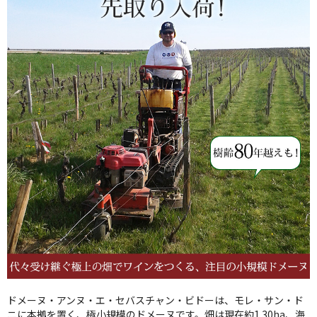
ドメーヌ・アンヌ・エ・セバスチャン・ビドーは、モレ・サン・ド
ニに本拠を置く、極小規模のドメーヌです。畑は現在約1.30ha、海