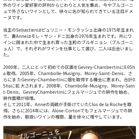
外のワイン愛好家の評判からじわりと人気を集め、今やブルゴーニ
ュで外さないワインとして、徐々に名が知られてきている注目ドメ
ーヌです。
当主のSebastienはピュリニー・モンラッシェ出身の1975年生まれ
で、妻Anneはモレ・サン・ドニ出身の1976年生まれです。共にワ
インに囲まれた中で生まれ育った生粋のブルギニョン（ブルゴーニ
ュ人）で、それぞれがワインを仕事として選び、二人は出会いまし
た。
2000年、二人にとって初めての区画をGevrey-Chambertinに0.05h
a 取得。2005年、Chambolle-Musigny、Morey-Saint-Denis、さ
らにま たGevrey-Chambertinに畑を取得する機会に恵まれ、合計0.
5haに拡 大されます。2008年、Chambolle-Musigny、Morey-Sain
t-Denis、GevreyChambertinにフェルマージュでの耕作を始め、
耕作面積が倍増。
そして2011年、Anneの両親が手掛けていたClos de la Rocheを取
得。さらに2014年には、Aloxe-Cortonでもフェルマージュでの耕
作を始め、取扱いワインの種類、量を徐々に増やしています。