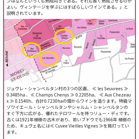
ンはなんといっても熟成向きである。それも長く熟成させるのが
よい。ヴィンテージを学ぶにはすばらしいワインである。」と
説明されています。
ジュヴレ・シャンベルタン村の3つの区画、 ≪ les Seuvrees ≫
0.3485ha 、≪ Champs Chenys ≫ 0.2205ha、 ≪ Aux Chezeau
x ≫ 0.1540h、合計0.7230haの畑からワインを造ります。特級マ
ゾワイエール・シャンベルタンやシャルム・シャンベルタンの
すぐ下方に広がる、優れたテロワールを持つリュー・ディです。
古くは1921年植樹の古木があり、若いブドウでも1966年 植樹の
ため、キュヴェ名には≪ Cuvee Vieilles Vignes ≫を銘打ってい
ます。