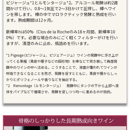
ピジャージュ*1とルモンタージュ*2。アルコール発酵は約2週
間かけて行い、0.8～1気圧で2～3日かけて圧搾し、樽へワイ
ンを移します。 樽の中でマロラクティック発酵と熟成を行い
ます。熟成期間は12ヶ月。
新樽率hは50%（Clos de la Rocheのみ18ヶ月間、新樽率10
0%）です。必要な場合のみにごく軽くフィルターがけを行い
ますが、清澄のみに止め、瓶詰めを行います。
*1 Pigeage (ピジャージュ、ピジェアージュ）ワインの発酵中に浮き上が
ってくる果帽（果皮や種子などの固形物）を棒などで突き崩して再度発
酵中のワインの中へ沈める。こうすることで、液面が覆われてワインが
呼吸できなくなることを防ぎ、発酵を促すとともに、果皮や種からしっ
かりとポリフェノールや香りなどを抽出する。
*2 Remontage（ルモンタージュ） 発酵中にタンクの下から上部へ液
体をパイプなどで循環させ、発酵を促しつつ均一に進めるのが目的。