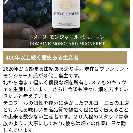
400年以上続く歴史ある生産者
1620年から始まる由緒ある造り手。現在はヴァンサン・
モンジャール氏が８代目当主です。
北から南まで幅広く優良な畑を所有し､３７ものキュヴ
ェを生産しています。さらに今後も徐々に畑を広げてい
きたいと考えています。
テロワールの個性を存分に活かしたブルゴーニュの王道
ともいえる味わいを高品質で幅広く世に広く伝えること
の出来る数少ない生産者です。２０人程のスタッフは家
族のように大事にしており､彼らは畑での作業に日々勤
しんでいます。