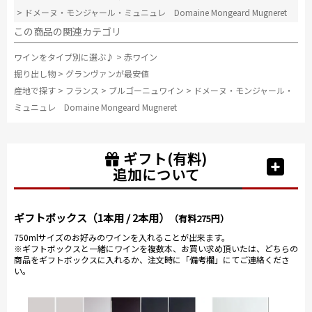
>
ドメーヌ・モンジャール・ミュニュレ Domaine Mongeard Mugneret
この商品の関連カテゴリ
ワインをタイプ別に選ぶ♪
>
赤ワイン
掘り出し物
>
グランヴァンが最安値
産地で探す
>
フランス
>
ブルゴーニュワイン
>
ドメーヌ・モンジャール・
ミュニュレ Domaine Mongeard Mugneret
ギフト(有料)
追加について
ギフトボックス（1本用 / 2本用）
（有料275円）
750mlサイズのお好みのワインを入れることが出来ます。
※ギフトボックスと一緒にワインを複数本、お買い求め頂いたは、どちらの
商品をギフトボックスに入れるか、注文時に「備考欄」にてご連絡くださ
い。