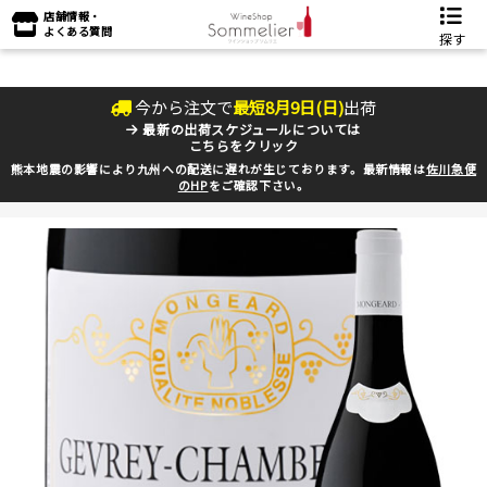
店舗情報・
よくある質問
探す
今から注文で
最短
8
月
9
日(
日
)
出荷
最新の出荷スケジュールについては
こちらをクリック
熊本地震の影響により九州への配送に遅れが生じております。最新情報は
佐川急便
のHP
をご確認下さい。