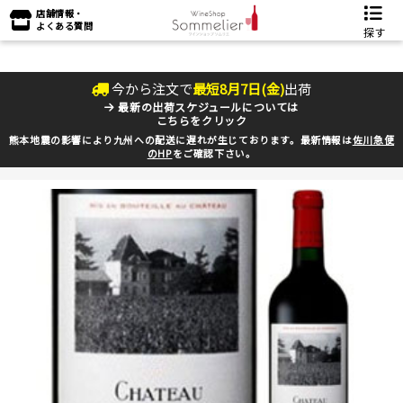
店舗情報・
よくある質問
探す
今から注文で
最短
8
月
7
日(
金
)
出荷
最新の出荷スケジュールについては
こちらをクリック
熊本地震の影響により九州への配送に遅れが生じております。最新情報は
佐川急便
のHP
をご確認下さい。