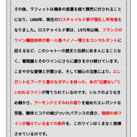
その後、ラフィットは幾多の変遷を経て競売に付されること
になり、1868年、現在の
ロスチャイルド家が落札し所有者
と
なりました。ロスチャイルド家は、1975年以降、
フランスの
ワイン醸造技術の第一人者ペイノー博士をコンサルタント
に
迎えるなど、このシャトーの歴史と伝統にあまんじることな
く、葡萄園とそのワインにさらに磨きをかけ続けています。
こまやかな愛情と手間ひま、そして細心の注意により、
エレ
ガントなブーケと豊かなボディを持った、あの“比類ない”と
いわれるワイン
が育てられているのです。シルクのようなき
め細かさ、
アーモンドとすみれの香り
を秘めたエレガントな
芳香、酸味とコクの結びついたバランスの良さ、
理想の赤ワ
インが備えている全ての条件
を、このワインはくまなく発揮
させているのです。