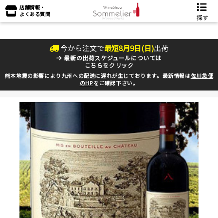
店舗情報・
よくある質問
探す
今から注文で
最短
8
月
9
日(
日
)
出荷
最新の出荷スケジュールについては
こちらをクリック
熊本地震の影響により九州への配送に遅れが生じております。最新情報は
佐川急便
のHP
をご確認下さい。