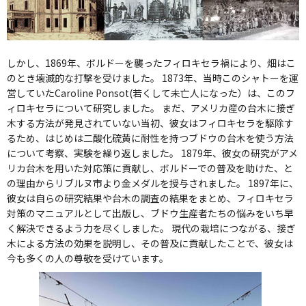
しかし、1869年、ボルドーを襲ったフィロキセラ禍により、畑はこ
のとき壊滅的な打撃を受けました。 1873年、当時このシャトーを運
営していたCaroline Ponsot(若くして未亡人になった）は、このフ
ィロキセラについて研究しました。 まだ、アメリカ産の台木に接ぎ
木する方法が発見されていない当初、彼女はフィロキセラを駆除す
るため、はじめは二酸化硫黄に耐性を持つブドウの台木を使う方法
について考察、実験を繰り返しました。 1879年、彼女の研究がアメ
リカ台木を用いた対応策に貢献し、ボルドーでの普及を助けた、と
の理由からリブルヌ市より金メダルを授与されました。 1897年に、
彼女は自らの研究結果や台木の調査の結果をまとめ、フィロキセラ
対策のマニュアルとして出版し、ブドウ生産者たちの悩みをいち早
く解決できるよう力を尽くしました。 現代の栽培につながる、接ぎ
木による方法の効果を説明し、その普及に貢献したことで、彼女は
今も多くの人の尊敬を受けています。