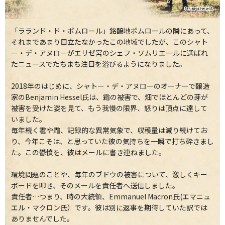
「ラランド・ド・ポムロール」銘醸地ポムロールの隣にあって、
それまであまり目立たなかったこの地域でしたが、このシャト
ー・デ・アヌローがエリゼ宮のシェフ・ソムリエールに選ばれ
たニュースでたちまち注目を浴びるようになりました。
2018年のはじめに、シャトー・デ・アヌローのオーナーで醸造
家のBenjamin Hessel氏は、霜の被害で、畑でほとんどの芽が
被害を受けた姿を見て、もう我慢の限界、怒りは頂点に達して
いました。
毎年続く雹や霜、記録的な異常気象で、収穫量は減り続けてお
り、今年こそは、と思っていた彼の気持ちを一瞬で打ち砕きまし
た。この鬱憤を、彼はメールに書き連ねました。
環境問題のことや、毎年のブドウの被害について、激しくキー
ボードを叩き、そのメールを責任者へ送信しました。
責任者…つまり、時の大統領、Emmanuel Macron氏(エマニュ
エル・マクロン氏）です。彼は別に返事を期待していた訳では
ありませんでした。