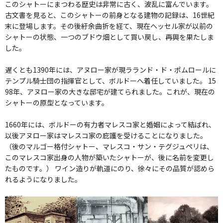
このシャトーにまつわる歴史は非常に古く、波乱に富んでいます。
古文書を見ると、このシャトーの前身となる建物の記録は、16世紀
末に登場します。その後紆余曲折を経て、現在ヘッセル家が以前の
シャトーの状態、一つのブドウ畑として買い戻し、再興を果たしま
した。
遅くとも1390年には、アヌロー家が現ラランド・ド・ポムロールに
テンプル騎士団の指揮官として、ボルドーへ着任していました。 15
98年、アヌロー家の大きな邸宅が建てられました。これが、現在の
シャトーの原型となっています。
1660年には、ボルドーの有力者マレスコ家と婚姻によって結ばれ、
以後アヌロー家はマレスコ家の庇護を受けることになりました。
（後のマルゴー格付シャトー、マレスコ・サン・テグジュペリは、
このマレスコ家出身の人物が築いたシャトーが、後に名前を変更し
たものです。） ワイン造りが軌道にのり、徐々にその品質が認めら
れるようになりました。