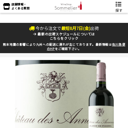
店舗情報・
よくある質問
探す
今から注文で
最短
8
月
7
日(
金
)
出荷
最新の出荷スケジュールについては
こちらをクリック
熊本地震の影響により九州への配送に遅れが生じております。最新情報は
佐川急便
のHP
をご確認下さい。