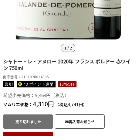
1
/
2
シャトー・レ・アヌロー 2020年 フランス ボルドー 赤ワイ
ン 750ml
商品番号：2101020014805
品切
43 ポイント
進呈
13
%OFF
希望小売価格：5,464円（税込）
4,310円
ソムリエ価格：
（税込4,741円）
売り切れました
再入荷お知らせ