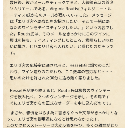
数日後、彼がメールをチェックすると、大統領官邸の首席
ソムリエールである、Virginie Routis(ヴィルジニー・ル
ーティス)氏からのメールが届いていました。 メッセージ
は「エリゼ宮へあなたをお招きしたい。そこで一緒にあ
なたのワインをテイスティングしたい。」という内容でし
た。Routis氏は、そのメールをきっかけにこのワインに
興味を持ち、テイスティングしたところ、素晴らしい味わ
いに驚き、ぜひエリゼ宮へ入れたい、と感じたのだそうで
す。
エリゼ宮の応接室に通されると、Hessel氏は畑でのこだ
わり、ワイン造りのこだわり、ここ数年の苦労など・・・
思いのたけを許された30分に込め熱く語りました。
Hessel氏が語り終えると、Routis氏は複数のヴィンテー
ジを飲み比べ、２つのヴィンテージを示し、その場です
ぐにエリゼ宮からの正式なオーダーを申し込んだのです。
「まさか、鬱憤をはらす為に書きなぐった文章がきっかけとな
って、エリゼ宮の御用達になるとは思わなかった！」
このサクセスストーリーは大変反響を呼び、多くの雑誌がとり