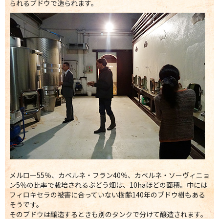
られるブドウで造られます。
メルロー55％、カベルネ・フラン40％、カベルネ・ソーヴィニョ
ン5％の比率で栽培されるぶどう畑は、10haほどの面積。中には
フィロキセラの被害に合っていない樹齢140年のブドウ樹もある
そうです。
そのブドウは醸造するときも別のタンクで分けて醸造されます。