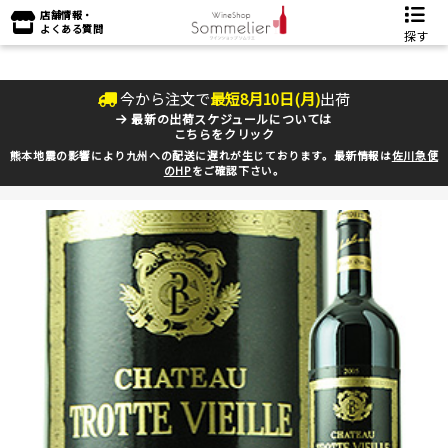
店舗情報・
よくある質問
探す
今から注文で
最短
8
月
10
日(
月
)
出荷
最新の出荷スケジュールについては
こちらをクリック
熊本地震の影響により九州への配送に遅れが生じております。最新情報は
佐川急便
のHP
をご確認下さい。