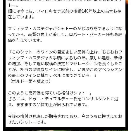
トー。
畑には今でも、フィロキセラ以前の樹齢140年以上の古木も存
在しています。
フリィップ・カステジャがシャトーのかじ取りをするようにな
ってから、品質の向上が著しく、ロバート・パーカー氏も高評
価を与えています。
『このシャトーのワインの目覚ましい品質向上は、おおむねフ
リィップ・カステジャの手腕によるものだ。厳しい選別、新樽
の増加、そして遅い収穫の決定とマセレーションを長くしたこ
とが、相当の深遠なワインに結実し、いまやこのアペラシオン
の最上のワインに挑むレベルにまできている。』
（ボルドー第４版より）
このように高評価を得ている格付けシャトー。
さらには、ドゥニ・デュブルデュー氏をコンサルタントに迎
え、ますますの品質向上が図られています。
今後の格付け見直しが期待されており、今のうちに押さえてお
きたいシャトーです。