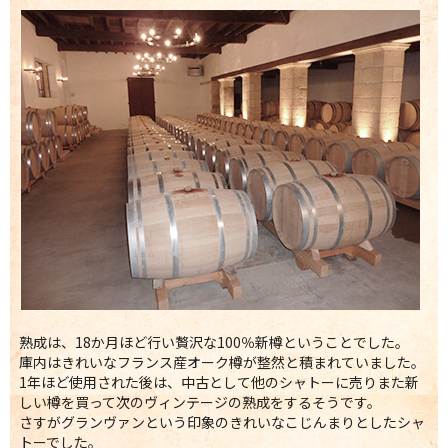
熟成は、18か月ほど行い贅沢な100％新樽ということでした。
庫内はきれいなフランス産オーク樽が整然と積まれていました。
1年ほど使用された後は、中古として他のシャトーに売りまた新
しい樽を買って次のヴィンテージの熟成をするそうです。
さすがグランヴァンという印象のきれいなこじんまりとしたシャ
トーでした。