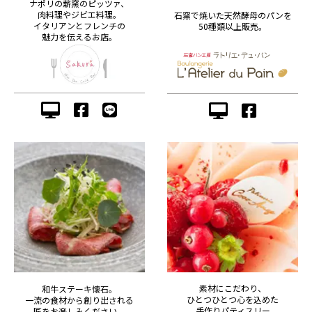
ナポリの薪窯のピッツァ、
肉料理やジビエ料理。
石窯で焼いた天然酵母のパンを
イタリアンとフレンチの
50種類以上販売。
魅力を伝えるお店。
素材にこだわり、
和牛ステーキ懐石。
ひとつひとつ心を込めた
一流の食材から創り出される
手作りパティスリー
匠をお楽しみください。