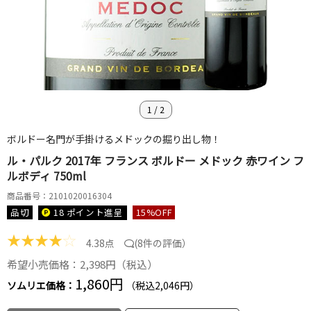
1
/
2
ボルドー名門が手掛けるメドックの掘り出し物！
ル・パルク 2017年 フランス ボルドー メドック 赤ワイン フ
ルボディ 750ml
商品番号：2101020016304
品切
18 ポイント
進呈
15
%OFF
★
★
★
★
☆
4.38点
(
8件の評価
）
希望小売価格：2,398円（税込）
1,860円
ソムリエ価格：
（税込2,046円）