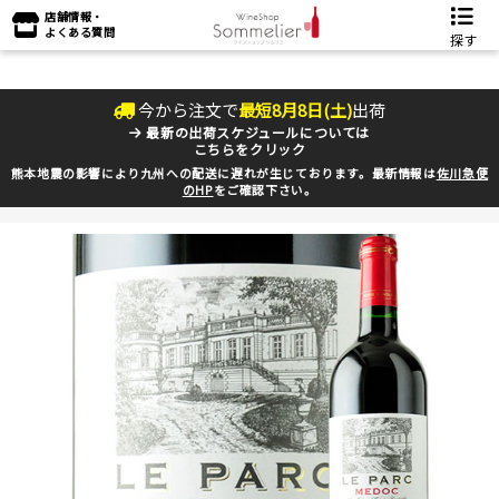
店舗情報・
よくある質問
探す
今から注文で
最短
8
月
8
日(
土
)
出荷
最新の出荷スケジュールについては
こちらをクリック
熊本地震の影響により九州への配送に遅れが生じております。最新情報は
佐川急便
のHP
をご確認下さい。