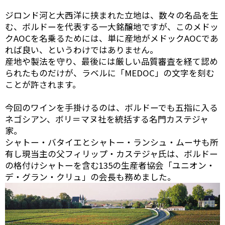
ジロンド河と大西洋に挟まれた立地は、数々の名品を生
む、ボルドーを代表する一大銘醸地ですが、このメドッ
クAOCを名乗るためには、単に産地がメドックAOCであ
れば良い、というわけではありません。
産地や製法を守り、最後には厳しい品質審査を経て認め
られたものだけが、ラベルに「MEDOC」の文字を刻む
ことが許されます。
今回のワインを手掛けるのは、ボルドーでも五指に入る
ネゴシアン、ボリ＝マヌ社を統括する名門カステジャ
家。
シャトー・バタイエとシャトー・ランシュ・ムーサも所
有し現当主の父フィリップ・カステジャ氏は、ボルドー
の格付けシャトーを含む135の生産者協会「ユニオン・
デ・グラン・クリュ」の会長も務めました。