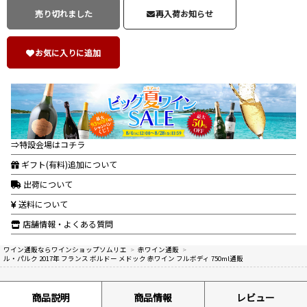
売り切れました
再入荷お知らせ
お気に入りに追加
⇒特設会場はコチラ
ギフト(有料)追加について
出荷について
送料について
店舗情報・よくある質問
ワイン通販ならワインショップソムリエ
>
赤ワイン通販
>
ル・パルク 2017年 フランス ボルドー メドック 赤ワイン フルボディ 750ml通販
商品説明
商品情報
レビュー