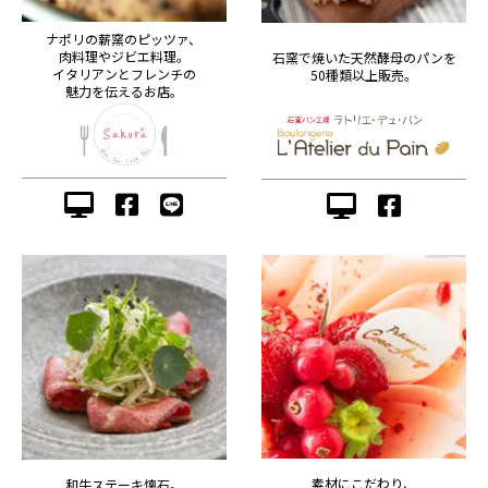
ナポリの薪窯のピッツァ、
肉料理やジビエ料理。
石窯で焼いた天然酵母のパンを
イタリアンとフレンチの
50種類以上販売。
魅力を伝えるお店。
素材にこだわり、
和牛ステーキ懐石。