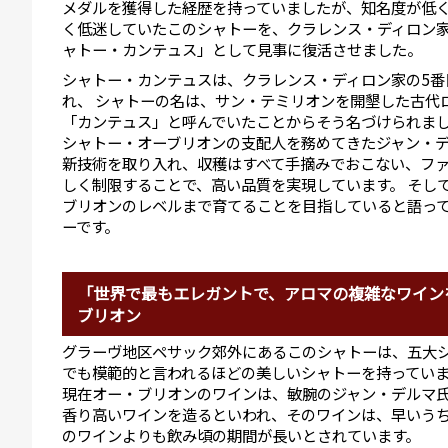
メダルを獲得した経歴を持っていましたが、知名度が低
く低迷していたこのシャトーを、クラレンス・ディロン
ャトー・カンテュス」として見事に復活させました。
シャトー・カンテュスは、クラレンス・ディロン家の5番
れ、 シャトーの名は、サン・テミリオンを開墾した古代
「カンテュス」と呼んでいたことからそう名づけられま
シャトー・オーブリオンの支配人を務めてきたジャン・
新技術を取り入れ、収穫はすべて手摘みでおこない、ファ
しく制限することで、高い品質を実現しています。 そし
ブリオンのレベルまで育てることを目指していると語っ
ーです。
「世界で最もエレガントで、アロマの複雑なワイン
ブリオン
グラーヴ地区ペサック郊外にあるこのシャトーは、五大
でも模範的と言われるほどの美しいシャトーを持ってい
現在オー・ブリオンのワインは、敏腕のジャン・デルマ
香り高いワインを造るといわれ、そのワインは、早いう
のワインよりも飲み頃の期間が長いとされています。