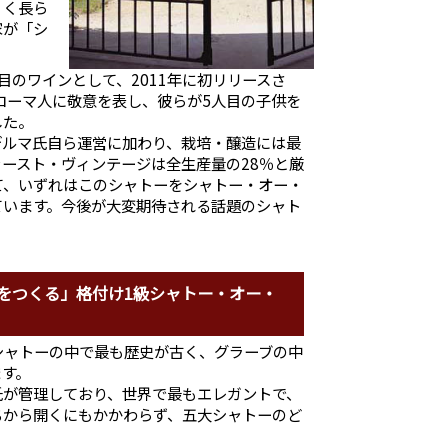
くく長ら
家が「シ
目のワインとして、2011年に初リリースさ
ローマ人に敬意を表し、彼らが5人目の子供を
した。
デルマ氏自ら運営に加わり、栽培・醸造には最
ースト・ヴィンテージは全生産量の28％と厳
て、いずれはこのシャトーをシャトー・オー・
ています。今後が大変期待される話題のシャト
をつくる」格付け1級シャトー・オー・
シャトーの中で最も歴史が古く、グラーブの中
ます。
氏が管理しており、世界で最もエレガントで、
ちから開くにもかかわらず、五大シャトーのど