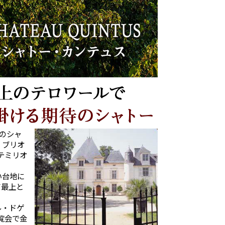
のシャ
・ブリオ
テミリオ
い台地に
て最上と
ル・ドゲ
覧会で金