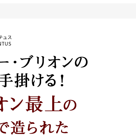
テュス
NTUS