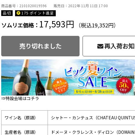
商品番号：2101020019596
販売日：2022年 11月 11日 17:00
品切
175 ポイント
進呈
17,593円
ソムリエ価格：
（税込19,352円）
売り切れました
再入荷お知
⇒特設会場はコチラ
ワイン名（原語）
シャトー・カンテュス（CHATEAU QUINTU
生産者名（原語）
ドメーヌ・クラレンス・ディロン（DOMAINE C