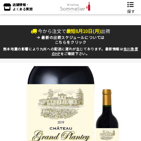
店舗情報・
よくある質問
探す
今から注文で
最短
8
月
10
日(
月
)
出荷
最新の出荷スケジュールについては
こちらをクリック
熊本地震の影響により九州への配送に遅れが生じております。最新情報は
佐川急便
のHP
をご確認下さい。