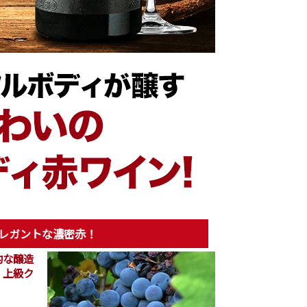
レガントな濃密赤！
的な醸造
、上級ク