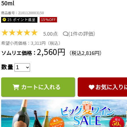
50ml
商品番号：2101120003150
25 ポイント
進呈
15
%OFF
★
★
★
★
★
5.00点
(
1件の評価
）
希望小売価格：3,311円（税込）
2,560円
ソムリエ価格：
（税込2,816円）
数量
カートに入れる
お気に入り