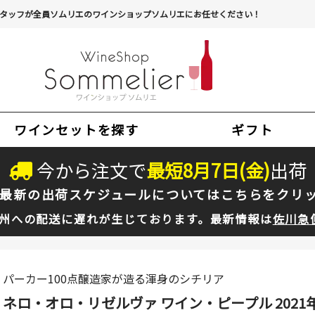
タッフが全員ソムリエのワインショップソムリエにお任せください！
ワインセットを探す
ギフト
今から注文で
最短
8
月
7
日(
金
)
出荷
最新の出荷スケジュールについては
こちらをクリ
州への配送に遅れが生じております。最新情報は
佐川急
パーカー100点醸造家が造る渾身のシチリア
ネロ・オロ・リゼルヴァ ワイン・ピープル 2021年