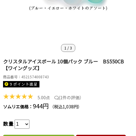
1
/
3
クリスタルアイスボール 10個パック ブルー BS550CB
【ワイングッズ】
商品番号：4521574008743
9 ポイント
進呈
★
★
★
★
★
5.00点
(
1件の評価
）
944円
ソムリエ価格：
（税込1,038円）
数量