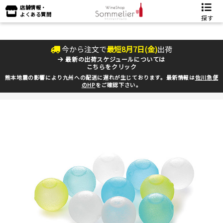
店舗情報・
よくある質問
探す
今から注文で
最短
8
月
7
日(
金
)
出荷
最新の出荷スケジュールについては
こちらをクリック
熊本地震の影響により九州への配送に遅れが生じております。最新情報は
佐川急便
のHP
をご確認下さい。