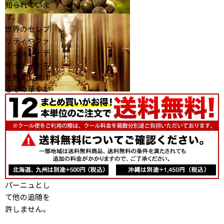
知られていま
す。
世界のセレブ
リティやファ
ッション・デ
ザイナーたち
を魅了し続け
るその華やか
さは、個性的
なクリエイタ
ーとのコラボ
レーションに
も表現されて
おり、 型破り
で粋なシャン
パーニュとし
て他の追随を
許しません。