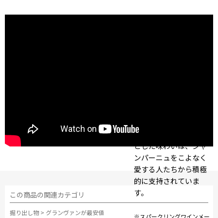
近年ではそのワインの
品質にも注目が集まって
います。
過去8度にわたってスパ
ークリングワインメー
カー・オブ・ザ・イヤ
ーを受賞したワインメ
ーカーのレジス・カミ
ュの手によるその溌剌
とした味わいは、シャ
ンパーニュをこよなく
愛する人たちから積極
的に支持されていま
す。
この商品の関連カテゴリ
掘り出し物
>
グランヴァンが最安値
※スパークリングワインメー