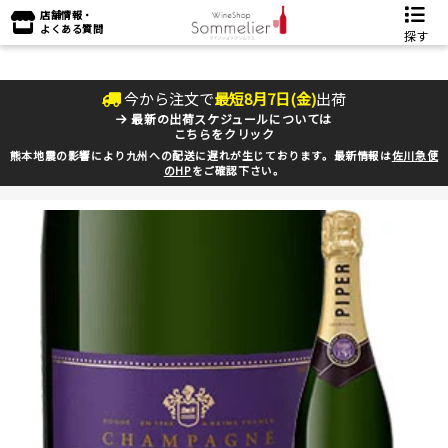
店舗情報・
よくある質問
探す
今から注文で
最短
8
月
7
日(
金
)
出荷
最新の出荷スケジュールについては
こちらをクリック
熊本地震の影響により九州への配送に遅れが生じております。最新情報は
佐川急便
のHP
をご確認下さい。