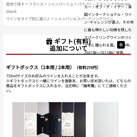
産地で探す
>
フランス
>
シャンパーニュ
>
パイパー・エドシック Piper Hei
カー・オブ・ザ・イヤー：英
dsieck
国インターナショナル・ワイ
ワインをタイプ別に選ぶ♪
>
シャンパン＆スパークリングワイン
ン･チャレンジが選ぶ、その年
に最も輝かしい功績を残した
スパークリングワインのつく
ギフト(有料)
り手に贈られる賞。2004年、
追加について
2007年～2013年に受賞。
ギフトボックス（1本用 / 2本用）
（有料275円）
750mlサイズのお好みのワインを入れることが出来ます。
※ギフトボックスと一緒にワインを複数本、お買い求め頂いたは、どちらの
商品をギフトボックスに入れるか、注文時に「備考欄」にてご連絡くださ
い。