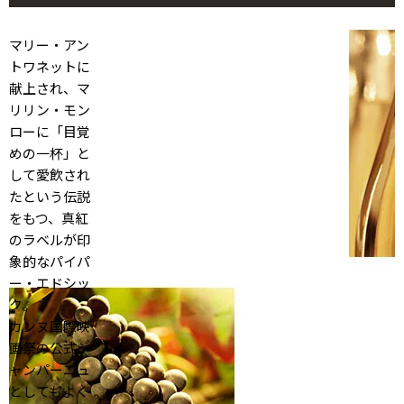
マリー・アン
トワネットに
献上され、マ
リリン・モン
ローに「目覚
めの一杯」と
して愛飲され
たという伝説
をもつ、真紅
のラベルが印
象的なパイパ
ー・エドシッ
ク。
カンヌ国際映
画祭の公式シ
ャンパーニュ
としてもよく