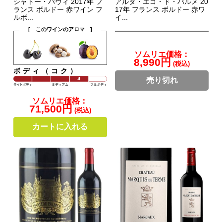
シャトー・パヴィ 2017年 フ
アルタ・エゴ・ド・パルメ 20
ランス ボルドー 赤ワイン フ
17年 フランス ボルドー 赤ワ
ルボ...
イ...
[ このワインのアロマ ]
ソムリエ価格：
8,990円
(税込)
ボディ（コク）
売り切れ
ソムリエ価格：
71,500円
(税込)
カートに入れる