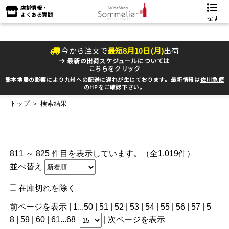
店舗情報・
よくある質問
探す
今から注文で
最短
8
月
10
日(
月
)
出荷
最新の出荷スケジュールについては
こちらをクリック
熊本地震の影響により九州への配送に遅れが生じております。最新情報は
佐川急便
のHP
をご確認下さい。
トップ
＞ 検索結果
811 ～ 825 件目を表示しています。（全1,019件）
並べ替え
在庫切れを除く
前ページを表示
|
1
...
50
|
51
|
52
|
53
|
54
| 55 |
56
|
57
|
5
8
|
59
|
60
|
61
...
68
|
次ページを表示