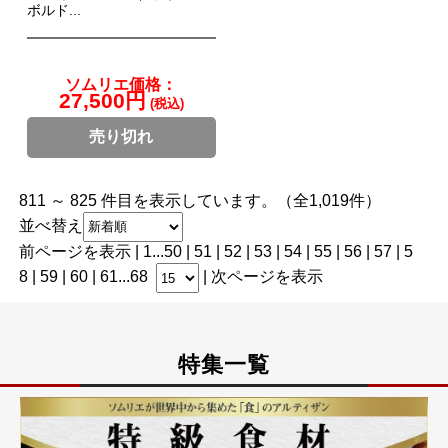
ボルド...
ソムリエ価格：
27,500円
(税込)
売り切れ
811 ～ 825 件目を表示しています。（全1,019件）
並べ替え
前ページを表示
|
1
...
50
|
51
|
52
|
53
|
54
| 55 |
56
|
57
|
5
8
|
59
|
60
|
61
...
68
|
次ページを表示
特集一覧