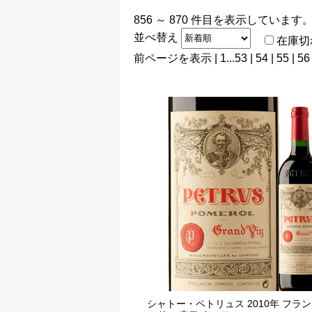
856 ～ 870 件目を表示しています。
並べ替え
在庫切
前ページを表示
|
1
...
53
|
54
|
55
|
56
シャトー・ペトリュス 2010年 フラン