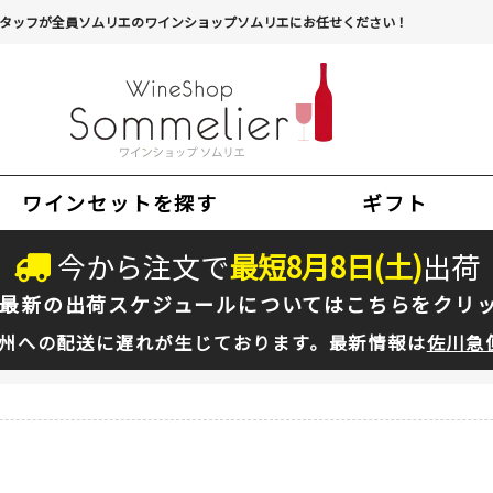
タッフが全員ソムリエのワインショップソムリエにお任せください！
ワインセットを探す
ギフト
今から注文で
最短
8
月
8
日(
土
)
出荷
最新の出荷スケジュールについては
こちらをクリ
州への配送に遅れが生じております。最新情報は
佐川急