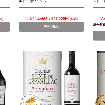
ルドー 赤ワイン フ...
ルドー 赤
ソムリエ価格：
647,000円
ソ
込)
(税込)
総合評
売り切れ