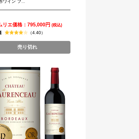
ワイン フ...
ムリエ価格：
795,000円
(税込)
価
（4.40）
売り切れ