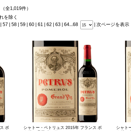
（全1,019件）
れを除く
|
57
| 58 |
59
|
60
|
61
|
62
|
63
|
64
...
68
|
次ページを表示
ス ボ
シャトー・ペトリュス 2015年 フランス ボ
シャトー