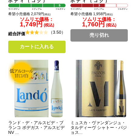
ボディ（コク）
ボディ（コク）
希望小売価格 2,079円
希望小売価格 1,958円
(税込)
(税込)
ソムリエ価格：
ソムリエ価格：
1,749円
1,760円
(税込)
(税込)
（3.50）
総合評価
売り切れ
カートに入れる
ランド・デ・アルスピデ・ブ
ミュスカ・ヴァンダンジュ・
ランコ ボデガス・アルスピデ
タルディーヴ シャトー・パジ
NV ...
ョス...