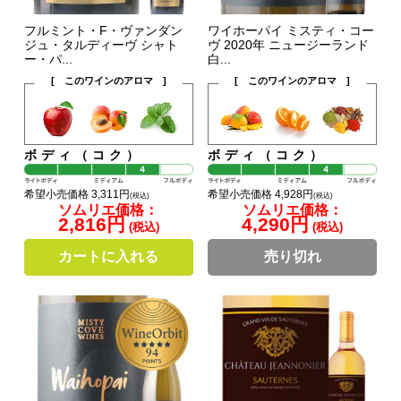
フルミント・F・ヴァンダン
ワイホーパイ ミスティ・コー
ジュ・タルディーヴ シャト
ヴ 2020年 ニュージーランド
ー・パ...
白...
[ このワインのアロマ ]
[ このワインのアロマ ]
ボディ（コク）
ボディ（コク）
希望小売価格 3,311円
希望小売価格 4,928円
(税込)
(税込)
ソムリエ価格：
ソムリエ価格：
2,816円
4,290円
(税込)
(税込)
カートに入れる
売り切れ