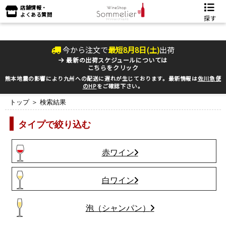
店舗情報・
よくある質問
探す
今から注文で
最短
8
月
8
日(
土
)
出荷
最新の出荷スケジュールについては
こちらをクリック
熊本地震の影響により九州への配送に遅れが生じております。最新情報は
佐川急便
のHP
をご確認下さい。
トップ
＞ 検索結果
タイプで絞り込む
赤ワイン
白ワイン
泡（シャンパン）