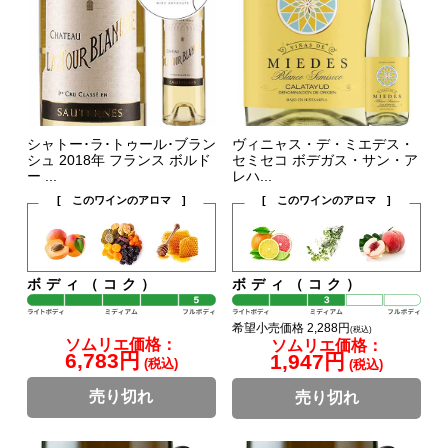
シャトー･ラ･トゥール･ブラン
ヴィニャス・デ・ミエデス・
シュ 2018年 フランス ボルド
セミセコ ボデガス・サン・ア
ー ...
レハ...
[ このワインのアロマ ]
[ このワインのアロマ ]
ボディ（コク）
ボディ（コク）
希望小売価格 2,288円
(税込)
ソムリエ価格：
ソムリエ価格：
6,783円
1,947円
(税込)
(税込)
売り切れ
売り切れ