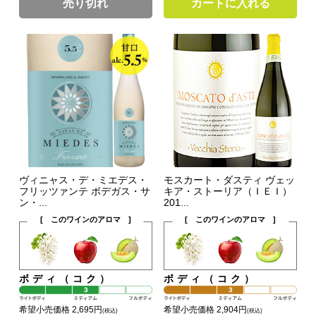
売り切れ
カートに入れる
ヴィニャス・デ・ミエデス・
モスカート・ダスティ ヴェッ
フリッツァンテ ボデガス・サ
キア・ストーリア（ＩＥＩ）
ン・...
201...
[ このワインのアロマ ]
[ このワインのアロマ ]
ボディ（コク）
ボディ（コク）
希望小売価格 2,695円
希望小売価格 2,904円
(税込)
(税込)