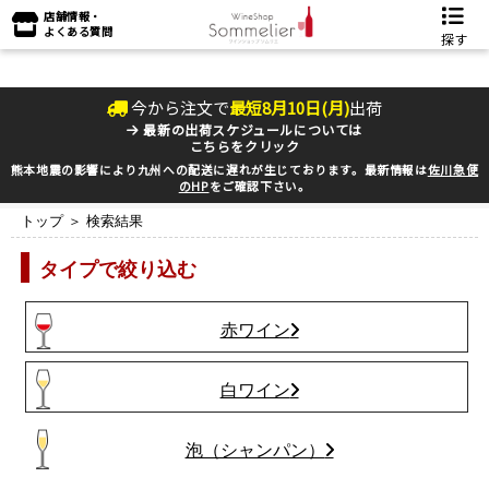
店舗情報・
よくある質問
探す
今から注文で
最短
8
月
10
日(
月
)
出荷
最新の出荷スケジュールについては
こちらをクリック
熊本地震の影響により九州への配送に遅れが生じております。最新情報は
佐川急便
のHP
をご確認下さい。
トップ
＞ 検索結果
タイプで絞り込む
赤ワイン
白ワイン
泡（シャンパン）