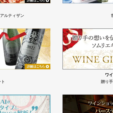
アルティザン
ワイ
ント
贈り手