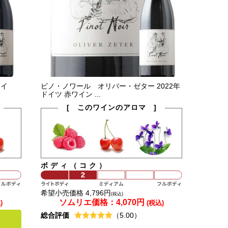
ャイ
ピノ・ノワール オリバー・ゼター 2022年
ドイツ 赤ワイン ...
[ このワインのアロマ ]
ボディ（コク）
希望小売価格 4,796円
(税込)
ソムリエ価格：
4,070円
)
(税込)
総合評価
（5.00）