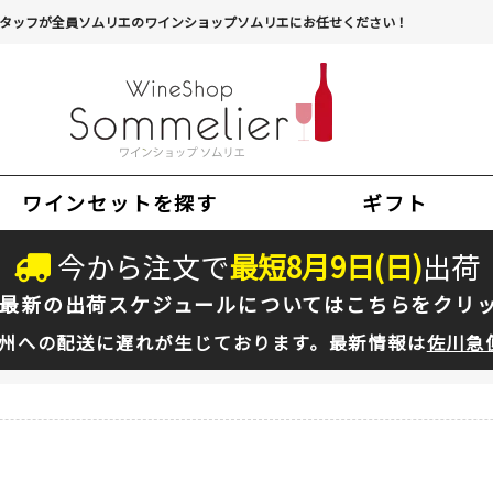
タッフが全員ソムリエのワインショップソムリエにお任せください！
ワインセットを探す
ギフト
今から注文で
最短
8
月
9
日(
日
)
出荷
最新の出荷スケジュールについては
こちらをクリ
州への配送に遅れが生じております。最新情報は
佐川急