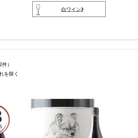
白ワイン
2件）
れを除く