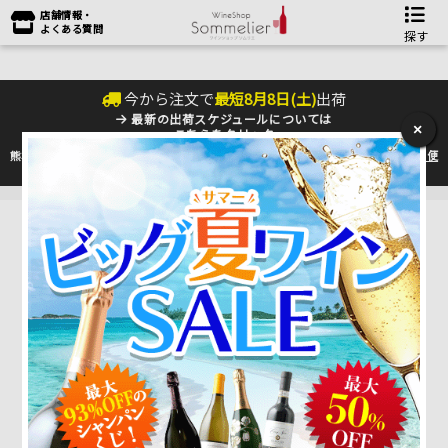
店舗情報・
よくある質問
探す
今から注文で
最短
8
月
8
日(
土
)
出荷
最新の出荷スケジュールについては
×
こちらをクリック
熊本地震の影響により九州への配送に遅れが生じております。最新情報は
佐川急便
のHP
をご確認下さい。