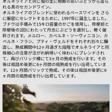
オルネライアと同じ畑の主に樹齢の若いぶどうから造ら
れる真のセカンドワイン。
オルネライアのブレンドに使われるベースワインを さら
に厳密にセレクトするために、1997年に誕生しました。
ブドウは手摘みで15キロ容量のかごを使用し、除梗前と
除梗後の2回にわたって丹念にぶどうを選別し、軽く破
砕されます。メルロー、カベルネ・ソーヴィニヨン、カ
ベルネ・フラン、プティ・ヴェルドをそれぞれ別々に醸
造し、熟成期間中12ヶ月過ぎた段階でオルネライアと同
様細心の注意が注がれ納得いく味わいにブレンドされ
て、再びバリック樽にて3ヶ月の熟成を行います。その
後は瓶詰め後更に6ヶ月間の瓶熟成を行い出荷していま
す。12ヶ月間バリックで熟成。その後は瓶詰め後更に6
ヶ月間の瓶熟成を行い出荷しています。