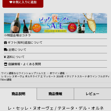
お気に入りに追加
⇒特設会場はコチラ
ギフト(有料)追加について
出荷について
送料について
店舗情報・よくある質問
ワイン通販ならワインショップソムリエ
>
赤ワイン通販
>
レ セッレ ヌオーヴェ オルネライア エ マッセート 2016年 イタリア トスカーナ 赤ワイン フルボディ
750ml通販
商品説明
商品情報
レビュー
レ・セッレ・ヌオーヴェ / テヌータ・デル・オルネ