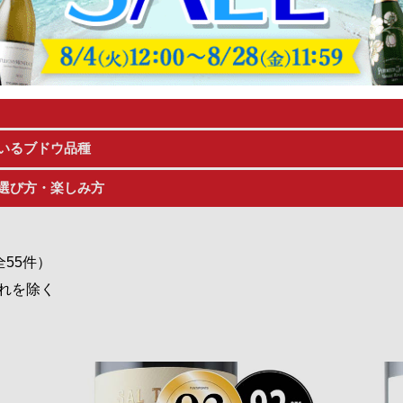
る州です。
生み出すことでも知られています。
欠かせないものとなっている「トスカーナ」のワインについて、
いるブドウ品種
選び方・楽しみ方
全55件）
れを除く