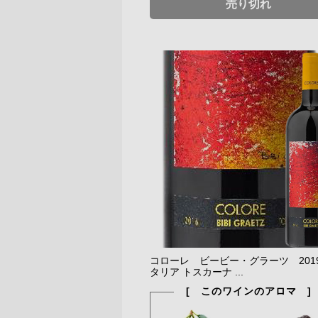
売り切れ
コローレ ビービー・グラーツ 2019
タリア トスカーナ ...
[ このワインのアロマ ]