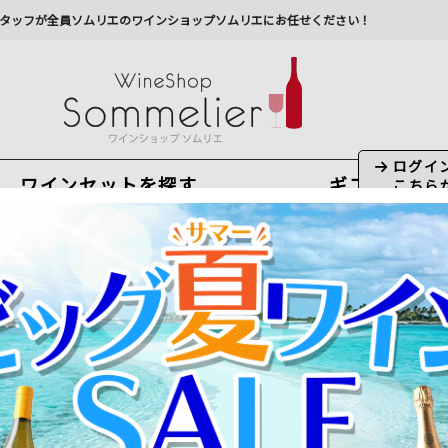
タッフが全員ソムリエのワインショップソムリエにお任せください！
ワインセットを探す
ギフト
今から注文で
最短
8
月
8
日(
土
)
出荷
最新の出荷スケジュールについては
こちらをクリ
州への配送に遅れが生じております。最新情報は
佐川急
ーナ Toscana
と通販での選び方