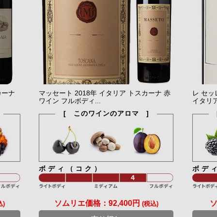
カーナ
マッセート 2018年 イタリア トスカーナ 赤
レ セッ
ワイン フルボディ...
イタリア
[ このワインのアロマ ]
ボディ（コク）
ボデ
ソムリエ価格：
92,400円
込)
(税込)