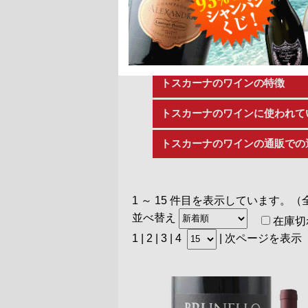
「トスカーナ」は、イタリアにあ
イタリアの中でも良質なワインを
ここでは、この地の人々にとって
たします。
トスカーナのワインの特徴
トスカーナのワインに使われて
トスカーナのワインの通販での
1 ～ 15 件目を表示しています。（
並べ替え
在庫切
1 |
2
|
3
|
4
|
次ページを表示