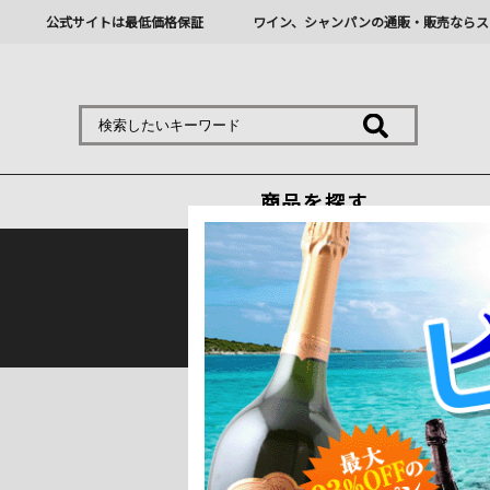
公式サイトは最低価格保証
ワイン、シャンパンの通販・販売ならス
商品を探す
熊本地震の影響により九
トップ
＞
産地で探す
＞
イタリア
＞
トスカ
トスカーナのワインの特徴