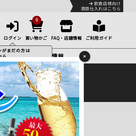
飲食店様向け
酒類仕入れはこちら
0
ログイン
買い物かご
FAQ・店舗情報
ご利用ガイド
特集・お得情報
×
ック
便のHP
をご確認下さい。