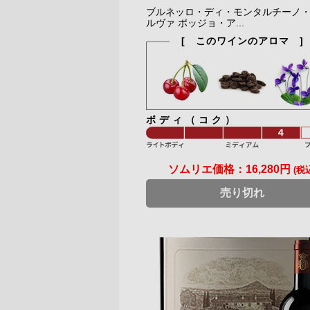
ブルネッロ・ディ・モンタルチーノ
ルヴァ ポッジョ・ア...
[ このワインのアロマ ]
ボディ（コク）
ソムリエ価格：
16,280円
(税
売り切れ