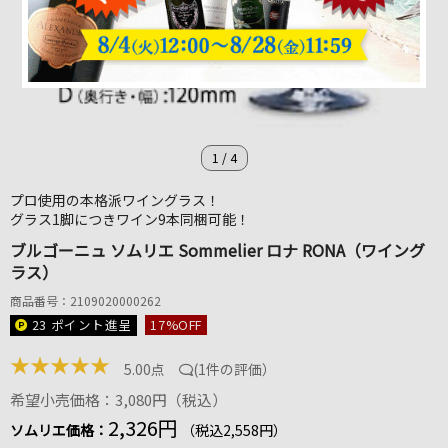
1
/
4
プロ使用の本格派ワイングラス！
グラス1脚につきワイン9本同梱可能！
ブルゴーニュ ソムリエ Sommelier ロナ RONA（ワイング
ラス）
商品番号：2109020000262
23 ポイント
進呈
17
%OFF
★
★
★
★
★
5.00点
(
1件の評価
）
希望小売価格：3,080円（税込）
2,326円
ソムリエ価格：
（税込2,558円）