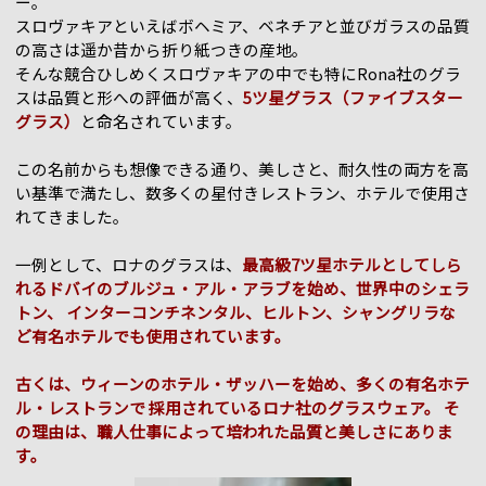
ー。
スロヴァキアといえばボヘミア、ベネチアと並びガラスの品質
の高さは遥か昔から折り紙つきの産地。
そんな競合ひしめくスロヴァキアの中でも特にRona社のグラ
スは品質と形への評価が高く、
5ツ星グラス（ファイブスター
グラス）
と命名されています。
この名前からも想像できる通り、美しさと、耐久性の両方を高
い基準で満たし、数多くの星付きレストラン、ホテルで使用さ
れてきました。
一例として、ロナのグラスは、
最高級7ツ星ホテルとしてしら
れるドバイのブルジュ・アル・アラブを始め、世界中のシェラ
トン、 インターコンチネンタル、ヒルトン、シャングリラな
ど有名ホテルでも使用されています。
古くは、ウィーンのホテル・ザッハーを始め、多くの有名ホテ
ル・レストランで 採用されているロナ社のグラスウェア。 そ
の理由は、職人仕事によって培われた品質と美しさにありま
す。