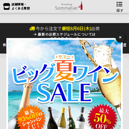
店舗情報・
よくある質問
探す
今から注文で
最短
8
月
6
日(
木
)
出荷
最新の出荷スケジュールについては
×
こちらをクリック
熊本地震の影響により九州への配送に遅れが生じております。最新情報は
佐川急便
のHP
をご確認下さい。