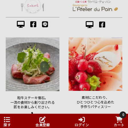
素材にこだわり、
和牛ステーキ懐石。
ひとつひとつ心を込めた
一流の食材から創り出される
手作りパティスリー
匠をお楽しみください。
0
探す
会員登録
ログイン
カート