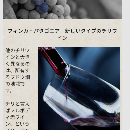
フィンカ・パタゴニア 新しいタイプのチリワ
イン
他のチリワ
インと大き
く異なるの
は、所有す
るブドウ畑
の地域で
す。
チリと言え
ばフルボデ
ィ赤ワイ
ン、という