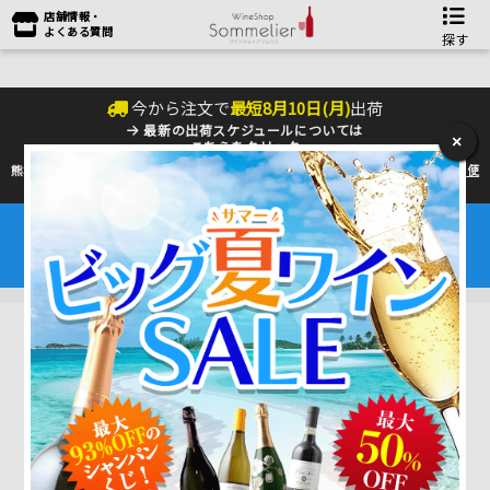
店舗情報・
よくある質問
探す
今から注文で
最短
8
月
10
日(
月
)
出荷
最新の出荷スケジュールについては
×
こちらをクリック
熊本地震の影響により九州への配送に遅れが生じております。最新情報は
佐川急便
のHP
をご確認下さい。
夏季の配送は『クール便』のご利用をお勧めいたします。
ワインは25℃以上で劣化するデリケートな商品です。
6～9月はワインを守るためにも是非ご利用ください。