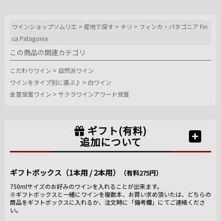
ワインショップソムリエ
>
産地で探す
>
チリ
>
フィンカ・パタゴニア Fin
ca Patagonia
この商品の関連カテゴリ
こだわりワイン
>
自然派ワイン
ワインをタイプ別に選ぶ♪
>
白ワイン
金賞受賞ワイン
>
サクラワインアワード受賞
ギフト(有料)
追加について
ギフトボックス（1本用 / 2本用）
（有料275円）
750mlサイズのお好みのワインを入れることが出来ます。
※ギフトボックスと一緒にワインを複数本、お買い求め頂いたは、どちらの
商品をギフトボックスに入れるか、注文時に「備考欄」にてご連絡くださ
い。