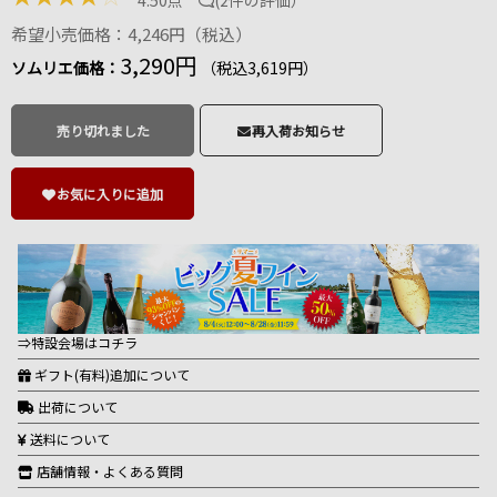
4.50点
(
2件の評価
）
希望小売価格：4,246円（税込）
3,290円
ソムリエ価格：
（税込3,619円）
売り切れました
再入荷お知らせ
お気に入りに追加
⇒特設会場はコチラ
ギフト(有料)追加について
出荷について
送料について
店舗情報・よくある質問