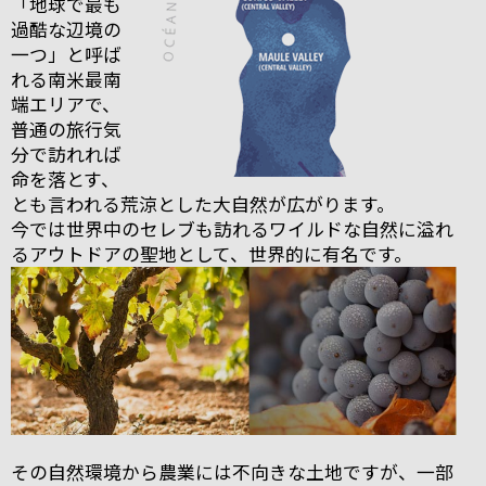
「地球で最も
過酷な辺境の
一つ」と呼ば
れる南米最南
端エリアで、
普通の旅行気
分で訪れれば
命を落とす、
とも言われる荒涼とした大自然が広がります。
今では世界中のセレブも訪れるワイルドな自然に溢れ
るアウトドアの聖地として、世界的に有名です。
その自然環境から農業には不向きな土地ですが、一部