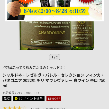
1
/
2
樽熟成こってり飲みごたえのシャルドネ！
シャルドネ・レゼルヴ・バレル・セレクション フィンカ・
パタゴニア 2022年 チリ マウレヴァレー 白ワイン 辛口 750
ml
商品番号：2101340001196
品切
32 ポイント
進呈
15
%OFF
★
★
★
★
☆