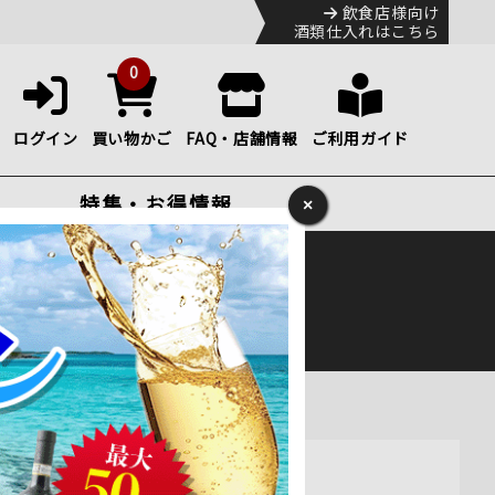
飲食店様向け
酒類仕入れはこちら
0
ログイン
買い物かご
FAQ・店舗情報
ご利用ガイド
特集・お得情報
×
ック
便のHP
をご確認下さい。
）通販
リュッグの原点