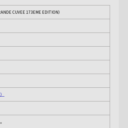
 CUVEE 173EME EDITION）
エ
ン）
い。