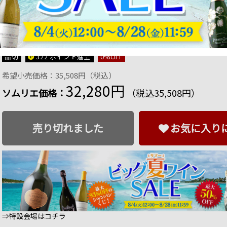
クリュッグ・グランド・キュヴェ・173エディション
ン・白 辛口 750ml（化粧箱なし）
商品番号：3258064128612
販売日：2026年 06月 03日 17:00
品切
322 ポイント
進呈
0
%OFF
希望小売価格：35,508円（税込）
32,280円
ソムリエ価格：
（税込35,508円）
売り切れました
お気に入り
⇒特設会場はコチラ