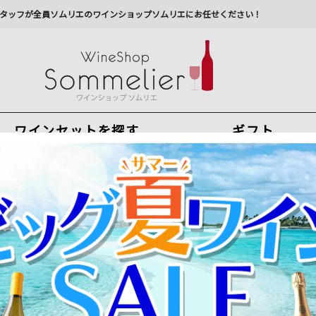
タッフが全員ソムリエのワインショップソムリエにお任せください！
ワインセットを探す
ギフト
今から注文で
最短
8
月
8
日(
土
)
出荷
最新の出荷スケジュールについては
こちらをクリ
州への配送に遅れが生じております。最新情報は
佐川急
V フランス シャンパーニュ シャンパン・白 辛口 750ml（化粧箱なし
【お一人様1本限定】『シャンパーニュの帝王』と称されるク