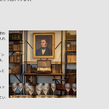
使わ
入れ
イン
は、
もと
ュッ
。
てい