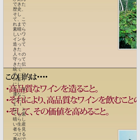
できた
歴史、
そし
て、こ
れまで
素晴ら
しいワ
インを
造って
きた
人々の
守って
きた伝
統で
す。こ
のよう
にし
て、幸
運なこ
とにＩ.
Ｅ.Ｉ
は、と
ても素
晴らし
い生産
者を見
つける
事がで