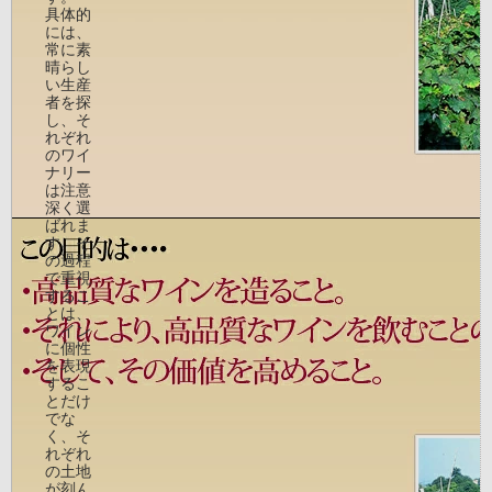
具体的
には、
常に素
晴らし
い生産
者を探
し、そ
れぞれ
のワイ
ナリー
は注意
深く選
ばれま
す。そ
の過程
で重視
するこ
とは、
ワイン
に個性
を表現
するこ
とだけ
でな
く、そ
れぞれ
の土地
が刻ん