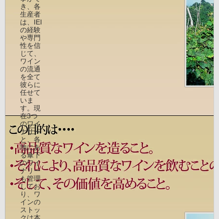
き、各
生産者
は、IEI
の経験
や専門
性を信
じて、
ワイン
の流通
を全て
彼らに
任せて
いま
す。現
在3つ
のワイ
ナリー
と、各
地にあ
る傘下
のワイ
ナリー
も管理
してお
り、ワ
インの
ストッ
クは本