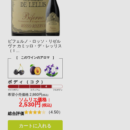
ビフェルノ・ロッソ・リゼル
ヴァ カミッロ・デ・レッリス
（Ｉ...
[ このワインのアロマ ]
ボディ（コク）
希望小売価格 2,860円
(税込)
ソムリエ価格：
2,530円
(税込)
（4.50）
総合評価
カートに入れる