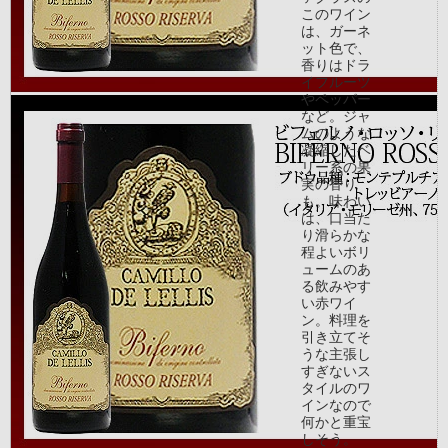
このワイン
は、ガーネ
ット色で、
香りはドラ
イフルーツ
やペッパー
など。ジャ
ムのような
凝縮したベ
リー系の果
実の香り
も。味わい
は、口当た
り滑らかな
程よいボリ
ュームのあ
る飲みやす
い赤ワイ
ン。料理を
引き立てそ
うな主張し
すぎないス
タイルのワ
インなので
何かと重宝
しそう。