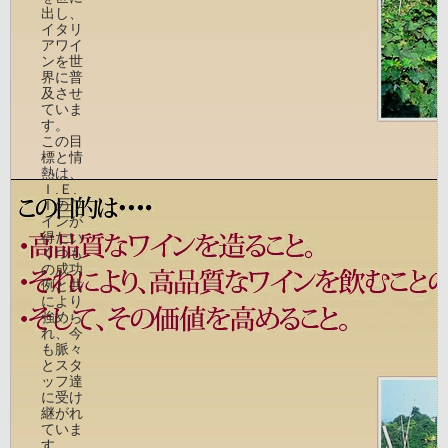
出し、
イタリ
アワイ
ンを世
界に普
及させ
ていま
す。
この目
標と情
熱は、
Ｉ.Ｅ.
Ｉのワ
インが
得たい
くつも
の成功
例と共
により
強めら
れ、今
も脈々
とスタ
ッフ達
に受け
継がれ
ていま
す。