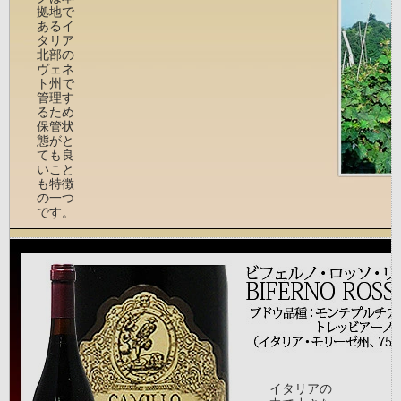
拠地で
あるイ
タリア
北部の
ヴェネ
ト州で
管理す
るため
保管状
態がと
ても良
いこと
も特徴
の一つ
です。
イタリアの