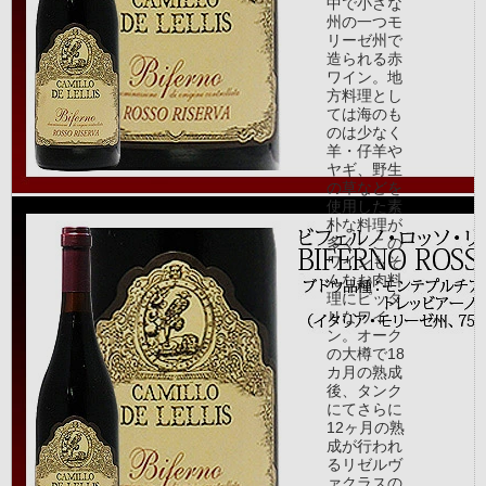
中で小さな
州の一つモ
リーゼ州で
造られる赤
ワイン。地
方料理とし
ては海のも
のは少なく
羊・仔羊や
ヤギ、野生
の草などを
使用した素
朴な料理が
多く、この
ワインもそ
んなお肉料
理にピッタ
リなワイ
ン。オーク
の大樽で18
カ月の熟成
後、タンク
にてさらに
12ヶ月の熟
成が行われ
るリゼルヴ
ァクラスの