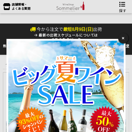
店舗情報・
よくある質問
探す
今から注文で
最短
8
月
9
日(
日
)
出荷
最新の出荷スケジュールについては
×
こちらをクリック
熊本地震の影響により九州への配送に遅れが生じております。最新情報は
佐川急便
のHP
をご確認下さい。
トップ
＞
産地で探す
＞
イタリア
＞
モリーゼ Molise
＞
カミッロ・
デ・レッリス Camillo de Lellis
カミッロ・デ・レッリス インスティテュート・エノロジコ・イ
タリアーノ
CAMILLO DE LELLIS INSTITUTO ENOLOGICO ITALIANO