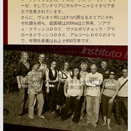
ーゼ、そしてシチリアにサルデーニャとイタリア全
土で生産されています。
さらに、ヴェネト州には3つの異なるエリアにそれ
ぞれ畑を持ち、総面積は200haほど所有。ソアヴ
ェ・クラッシコＤＯＣ、ヴァルポリチェッラ・アマ
ローネクラッシコＤＯＣ、アルコーレＤＯＣの３つ
で、年間生産量はおよそ800万本です。
しかし、この「I.E.I」のすべてのワインは、 ブドウ
を絞るところから自社で管理するセラーで瓶詰まで
行い、ラベル貼りもされます。つまり、イタリアの
安ワインによく見られるような、バルク買いしたワ
インに自社のオリジナルラベルを張って販売するな
どは一切していません。
それだけ品質の良いワイン造りを心がけ、自分たち
の納得のいくものだけを世界に送り出しているので
す。