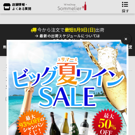
店舗情報・
よくある質問
探す
今から注文で
最短
8
月
9
日(
日
)
出荷
最新の出荷スケジュールについては
×
こちらをクリック
熊本地震の影響により九州への配送に遅れが生じております。最新情報は
佐川急便
のHP
をご確認下さい。
トップ
＞
産地で探す
＞
フランス
＞
ボルドーワイン
＞
スーパーセカ
ンド
＞
シャトー・レオヴィル・バルトン Chateau Leoville Barton
1 ～ 6 件目を表示しています。（全6件）
並べ替え
在庫切れを除く