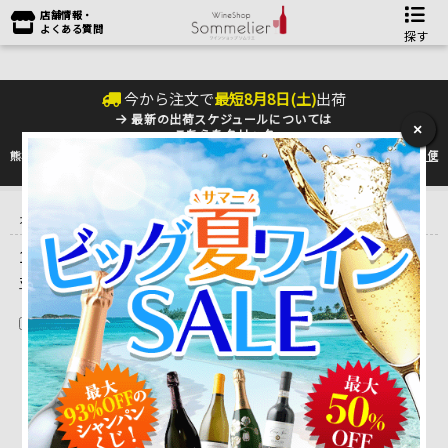
店舗情報・
よくある質問
探す
今から注文で
最短
8
月
8
日(
土
)
出荷
最新の出荷スケジュールについては
×
こちらをクリック
熊本地震の影響により九州への配送に遅れが生じております。最新情報は
佐川急便
のHP
をご確認下さい。
トップ
＞
産地で探す
＞
フランス
＞
ボルドーワイン
＞
サン・テミリ
オン
＞
シャトー・ヴァランドロー
1 ～ 3 件目を表示しています。（全3件）
並べ替え
在庫切れを除く