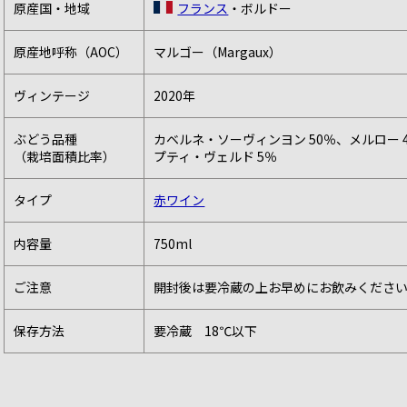
原産国・地域
フランス
・ボルドー
原産地呼称（AOC）
マルゴー（Margaux）
ヴィンテージ
2020年
ぶどう品種
カベルネ・ソーヴィンヨン 50％、メルロー 
（栽培面積比率）
プティ・ヴェルド 5％
タイプ
赤ワイン
内容量
750ml
ご注意
開封後は要冷蔵の上お早めにお飲みくださ
保存方法
要冷蔵 18℃以下