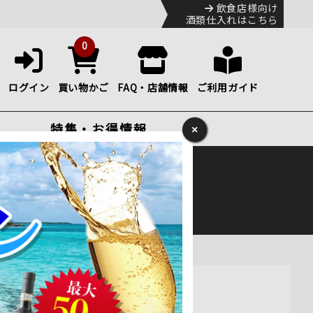
飲食店様向け
酒類仕入れはこちら
0
ログイン
買い物かご
FAQ・店舗情報
ご利用ガイド
特集・お得情報
×
ック
便のHP
をご確認下さい。
0ml通販
赤ワイン フルボディ 750ml