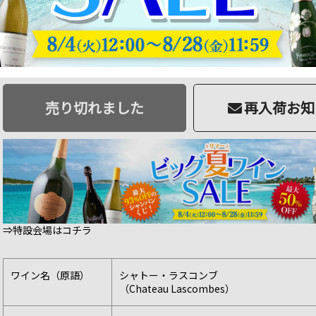
商品番号：4571531970651
販売日：2023年 11月 02日 10:00
品切
120 ポイント
進呈
12,000円
ソムリエ価格：
（税込13,200円）
売り切れました
再入荷お知
⇒特設会場はコチラ
ワイン名（原語）
シャトー・ラスコンブ
（Chateau Lascombes）