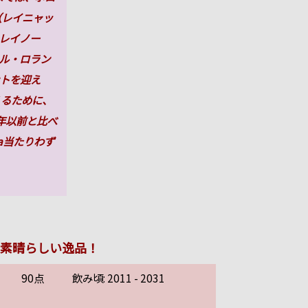
（レイニャッ
レイノー
ル・ロラン
トを迎え
くるために、
年以前と比べ
a当たりわず
素晴らしい逸品！
90点
飲み頃: 2011 - 2031