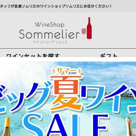
タッフが全員ソムリエのワインショップソムリエにお任せください！
ワインセットを探す
ギフト
今から注文で
最短
8
月
8
日(
土
)
出荷
最新の出荷スケジュールについては
こちらをクリ
州への配送に遅れが生じております。最新情報は
佐川急
ー・ラ・ラギューヌ 2020年 フランス ボルドー 赤ワイン フルボディ 75
シャトー・ラスコンブ 2020年 フランス ボルドー 