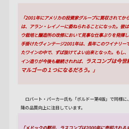
「2001年にアメリカの投資家グループに買収されてか
は、アラン・レイノーに委ねられることになった。彼は
ウ栽培と醸造所の改修において見事な仕事ぶりを発揮し
手掛けたヴィンテージ2001年は、長年このワイナリー
たワインの中で、ずば抜けてよい出来となった。もし、
ラスコンブは今世
イン造りが今後も継続されれば、
マルゴーの１つになるだろう。
」
ロバート・パーカー氏も「ボルドー第4版」で同様に、
降の品質向上に注目しています。
「メドックの黙示、ラスコンブは2000年に売却される