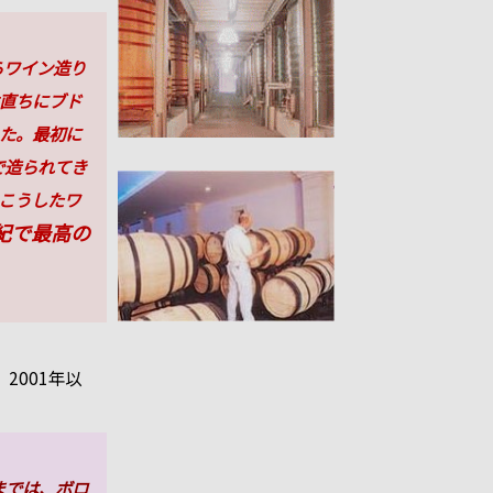
らワイン造り
直ちにブド
た。最初に
で造られてき
こうしたワ
紀で最高の
2001年以
までは、ボロ