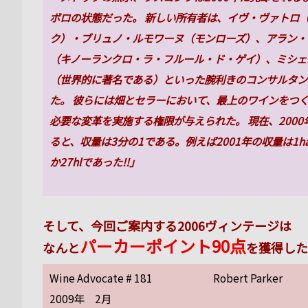
ボロの状態だった。 新しい所有者は、イヴ・ヴァトロ
ク）・ブリュノ・ルモワーヌ（モンローズ）、アラン・
（キノーランクロ・ラ・フルール・ド・ゲイ）、ミシェ
（世界的に著名である）といった腕利きのコンサルタン
た。 彼らには畑とセラーにおいて、最上のワインをつ
必要な変革を実施する権限が与えられた。 現在、2000
ると、収量は3分の1である。例えば2001年の収量は1h
か27hlであった!!」
そして、今回ご案内する2006ヴィンテージは
パーカーポイント90点
なんと
を獲得した
Wine Advocate # 181
Robert Parker
2009年 2月