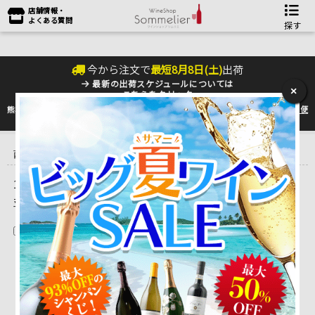
店舗情報・
よくある質問
探す
今から注文で
最短
8
月
8
日(
土
)
出荷
最新の出荷スケジュールについては
×
こちらをクリック
熊本地震の影響により九州への配送に遅れが生じております。最新情報は
佐川急便
のHP
をご確認下さい。
トップ
＞
産地で探す
＞
フランス
＞
シュドウエストワイン （南
西）
＞
シャトー・トゥール・デ・ジャンドル
1 ～ 1 件目を表示しています。（全1件）
並べ替え
在庫切れを除く