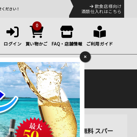
飲食店様向け
せください！
酒類仕入れはこちら
0
ログイン
買い物かご
FAQ・店舗情報
ご利用ガイド
×
特集・お得情報
ック
便のHP
をご確認下さい。
セット（1ヶ月毎お届け） 送料無料 スパー