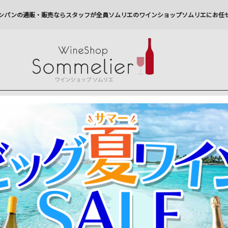
ンパンの通販・販売ならスタッフが全員ソムリエのワインショップソムリエにお任
ワインセットを探す
ギフト
今から注文で
最短
8
月
8
日(
土
)
出荷
最新の出荷スケジュールについては
こちらをクリ
州への配送に遅れが生じております。最新情報は
佐川急
ソムリエお試し定期便 スパークリングワイン2本