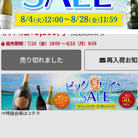
クリングワインセット
商品番号：set022101990010227
販売日：2026年 07月 10日 18:00
品切
35 ポイント
進呈
28
%OFF
送料無料
3,500円
セット特価：
（税込3,850円）
販売期間：7/10（金）18:00 ～ 8/10（月）8:59
売り切れました
再入荷お知
⇒特設会場はコチラ