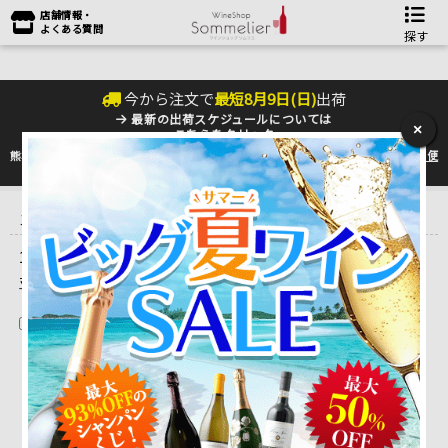
店舗情報・
よくある質問
探す
今から注文で
最短
8
月
9
日(
日
)
出荷
最新の出荷スケジュールについては
×
こちらをクリック
熊本地震の影響により九州への配送に遅れが生じております。最新情報は
佐川急便
のHP
をご確認下さい。
トップ
＞
産地で探す
＞
フランス
＞
ブルゴーニュワイン
＞
ドメー
ヌ・ アルロー・ペール・エ・フィス Domaine Arlaud Pere&amp;Fils
1 ～ 3 件目を表示しています。（全3件）
並べ替え
在庫切れを除く