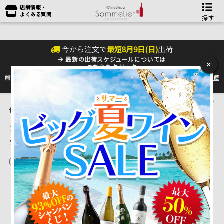
店舗情報・
よくある質問
探す
今から注文で
最短
8
月
9
日(
日
)
出荷
最新の出荷スケジュールについては
×
こちらをクリック
熊本地震の影響により九州への配送に遅れが生じております。最新情報は
佐川急便
のHP
をご確認下さい。
トップ
＞
産地で探す
＞
フランス
＞
ボルドーワイン
＞
ボルドーその
他
＞
クロ・リュネル
1 ～ 1 件目を表示しています。（全1件）
並べ替え
在庫切れを除く