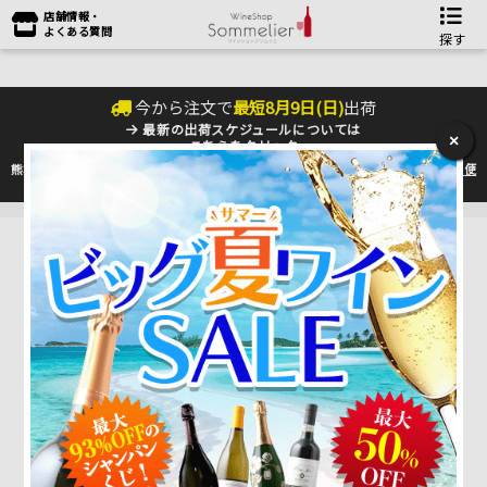
店舗情報・
よくある質問
探す
今から注文で
最短
8
月
9
日(
日
)
出荷
最新の出荷スケジュールについては
×
こちらをクリック
熊本地震の影響により九州への配送に遅れが生じております。最新情報は
佐川急便
のHP
をご確認下さい。