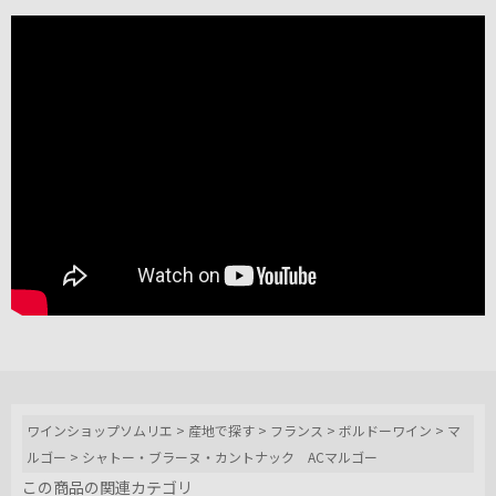
ワインショップソムリエ
>
産地で探す
>
フランス
>
ボルドーワイン
>
マ
ルゴー
>
シャトー・ブラーヌ・カントナック ACマルゴー
この商品の関連カテゴリ