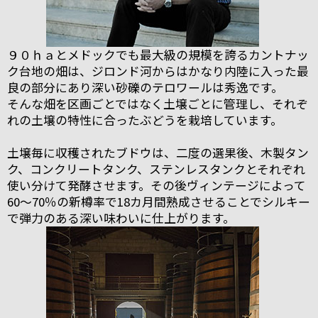
９０ｈａとメドックでも最大級の規模を誇るカントナッ
ク台地の畑は、ジロンド河からはかなり内陸に入った最
良の部分にあり深い砂礫のテロワールは秀逸です。
そんな畑を区画ごとではなく土壌ごとに管理し、それぞ
れの土壌の特性に合ったぶどうを栽培しています。
土壌毎に収穫されたブドウは、二度の選果後、木製タン
ク、コンクリートタンク、ステンレスタンクとそれぞれ
使い分けて発酵させます。その後ヴィンテージによって
60～70％の新樽率で18カ月間熟成させることでシルキー
で弾力のある深い味わいに仕上がります。