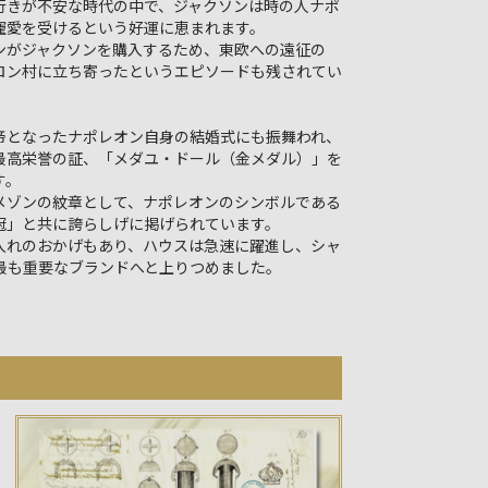
行きが不安な時代の中で、ジャクソンは時の人ナポ
寵愛を受けるという好運に恵まれます。
ンがジャクソンを購入するため、東欧への遠征の
ロン村に立ち寄ったというエピソードも残されてい
帝となったナポレオン自身の結婚式にも振舞われ、
最高栄誉の証、「メダユ・ドール（金メダル）」を
す。
メゾンの紋章として、ナポレオンのシンボルである
冠」と共に誇らしげに掲げられています。
入れのおかげもあり、ハウスは急速に躍進し、シャ
最も重要なブランドへと上りつめました。