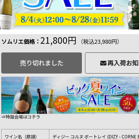
ディジー コルヌ ボートレイ ジャクソン 2005年 
ml
商品番号：2101030002878
品切
218 ポイント
進呈
21,800円
ソムリエ価格：
（税込23,980円）
売り切れました
再入荷お知
⇒特設会場はコチラ
ワイン名（原語）
ディジー コルヌ ボートレイ (DIZY - CORNE 