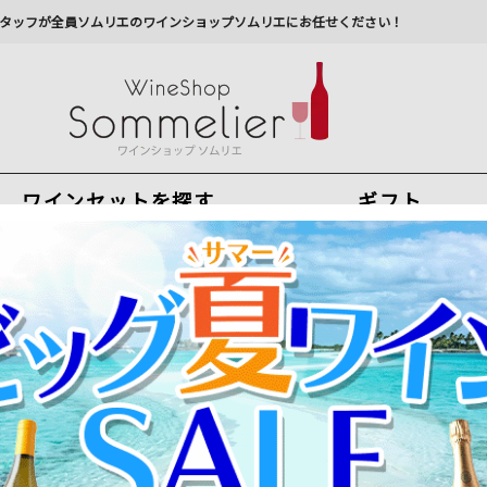
タッフが全員ソムリエのワインショップソムリエにお任せください！
ワインセットを探す
ギフト
今から注文で
最短
8
月
7
日(
金
)
出荷
最新の出荷スケジュールについては
こちらをクリ
州への配送に遅れが生じております。最新情報は
佐川急
リングワイン通販
>
ディジー コルヌ ボートレイ ジャクソン 2005年 
クリュッグ創始者が修業した伝統の名門メゾン！