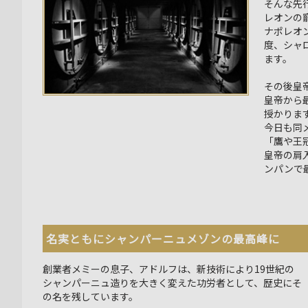
そんな先
レオンの
ナポレオ
度、シャ
ます。
その後皇
皇帝から
授かりま
今日も同
「鷹や王
皇帝の肩
ンパンで
名実ともにシャンパーニュメゾンの最高峰に
創業者メミーの息子、アドルフは、新技術により19世紀の
シャンパーニュ造りを大きく変えた功労者として、歴史にそ
の名を残しています。