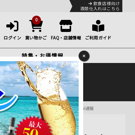
飲食店様向け
酒類仕入れはこちら
0
ログイン
買い物かご
FAQ・店舗情報
ご利用ガイド
特集・お得情報
×
ック
便のHP
をご確認下さい。
フランス シャンパーニュ シャンパン・白 750ml通販