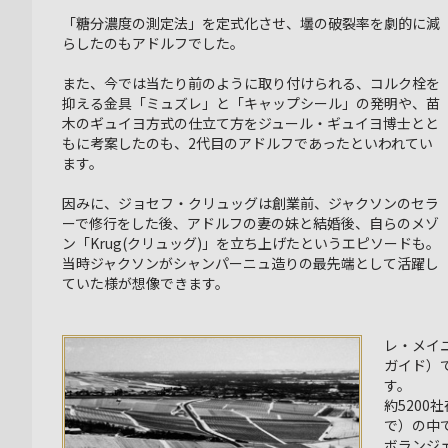
「糖分濃度の測定法」を定式化させ、壜の破裂率を劇的に減
らしたのもアドルフでした。
また、今では当たり前のように取り付けられる、コルク栓を
抑える金具「ミュズレ」と「キャップシール」の発明や、苗
木のギュイヨ方式の仕立て方をジュール・ギュイヨ博士とと
もに考案したのも、2代目のアドルフであったといわれてい
ます。
因みに、ジョセフ・クリュッグは創業前、ジャクソンのセラ
ーで修行をした後、アドルフの妻の妹と結婚後、自らのメゾ
ン「Krug(クリュッグ)」を立ち上げたというエピソードも。
当時ジャクソンがシャンパーニュ造りの最先端として活躍し
ていた様が想像できます。
レ・メイ
ガイド）
す。
約5200
で）の中
ボランジ