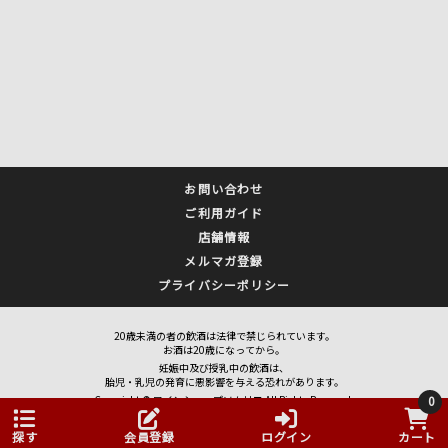
お問い合わせ
ご利用ガイド
店舗情報
メルマガ登録
プライバシーポリシー
20歳未満の者の飲酒は法律で禁じられています。
お酒は20歳になってから。
妊娠中及び授乳中の飲酒は、
胎児・乳児の発育に悪影響を与える恐れがあります。
Copyright © ワインショップソムリエ All Rights Reserved.
0
探す
会員登録
ログイン
カート