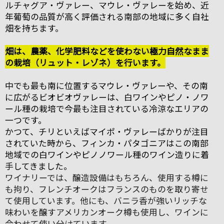
ルチャグア・ヴァレー、マウレ・ヴァレーを始め、近
年葡萄の品質が高く評価される南部の地域に多く自社
畑を持ちます。
畑は、農薬、化学肥料などを使わない極力自然なまま
の栽培（リュット・レゾネ）を行います。
中でも最も南に位置するマウレ・ヴァレーや、その南
に広がるビオビオヴァレーは、白ワインや
ピノ・ノワ
ール
種の栽培で今最も注目されている冷涼なエリアの
一つです。
かつて、チリといえばマイポ・ヴァレーばかりが注目
されていた時から、フィンカ・パタゴニアはこの南部
地域での白ワインやピノノワール種のワイン造りに着
手してきました。
ワイナリーでは、醸造設備はもちろん、使用する樽に
も拘り、フレンチオークはフランスのものを取り寄せ
て使用しています。他にも、バニラ香が強いリッチな
味わいを醸すアメリカンオーク樽も使用し、ワインに
合わせて使い分けています。