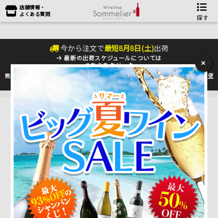
店舗情報・
よくある質問
探す
今から注文で
最短
8
月
8
日(
土
)
出荷
最新の出荷スケジュールについては
×
こちらをクリック
熊本地震の影響により九州への配送に遅れが生じております。最新情報は
佐川急便
のHP
をご確認下さい。