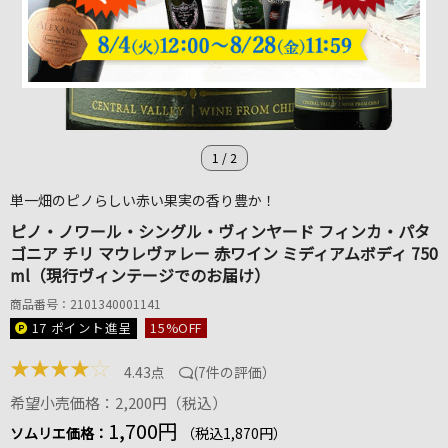
1
/
2
単一畑のピノらしい赤い果実の香り豊か！
ピノ・ノワール・シングル・ヴィンヤード フィンカ・パタ
ゴニア チリ マウレヴァレー 赤ワイン ミディアムボディ 750
ml（現行ヴィンテージでのお届け）
商品番号：2101340001141
17 ポイント
進呈
15
%OFF
★
★
★
★
☆
4.43点
(
7件の評価
）
希望小売価格：2,200円（税込）
1,700円
ソムリエ価格：
（税込1,870円）