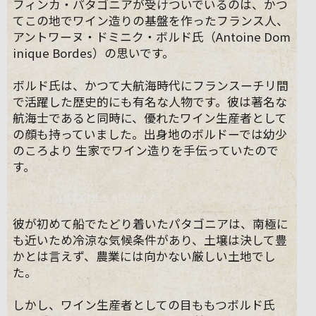
フィンカ・パタゴニアが受けついでいるのは、かつ
てこの地でワイン造りの基盤を作ったフランス人、
アントワーヌ・ドミニク・ボルド氏（Antoine Dom
inique Bordes）の思いです。
ボルド氏は、かつて大航海時代にフランスーチリ間
で活躍した歴史的にも有名な人物です。彼は著名な
航海士であると同時に、優れたワイン生産者として
の顔も持っていました。出身地のボルドーでは幼少
のころより 生家でワイン造りを手伝っていたので
す。
彼が初めて船でたどり着いたパタゴニアは、南極に
も近いため冷涼な気候条件があり、土壌は決して豊
かとは言えず、農業には向かない厳しい土地でし
た。
しかし、ワイン生産者としての目ももつボルド氏