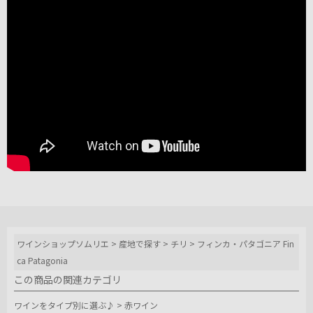
ワインショップソムリエ
>
産地で探す
>
チリ
>
フィンカ・パタゴニア Fin
ca Patagonia
この商品の関連カテゴリ
ワインをタイプ別に選ぶ♪
>
赤ワイン