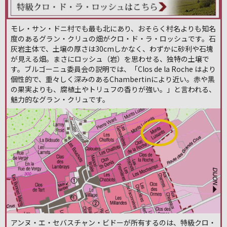
モレ・サン・ドニ村でも最も北にあり、おそらく村名よりも知名
度のあるグラン・クリュの畑がクロ・ド・ラ・ロッシュです。石
灰岩主体で、土壌の厚さは30cmしかなく、わずかに砂利や石塊
が見える畑。まさにロッシュ（岩）を思わせる、独特の土壌で
す。ブルゴーニュ委員会の説明では、「Clos de la Roche はより
個性的で、重々しく深みのあるChambertinにより近い。赤や黒
の果実よりも、腐植土やトリュフの香りが強い。」と言われる、
魅力的なグラン・クリュです。
アンヌ・エ・セバスチャン・ビドーが所有するのは、特級クロ・