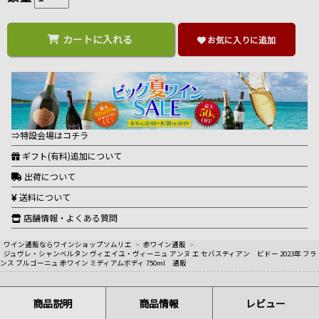
カートに入れる
お気に入りに追加
⇒特設会場はコチラ
ギフト(有料)追加について
出荷について
送料について
店舗情報・よくある質問
ワイン通販ならワインショップソムリエ
>
赤ワイン通販
>
ジュヴレ・シャンベルタン ヴィエイユ・ヴィーニュ アンヌ エ セバスティアン ビドー 2023年 フラ
ンス ブルゴーニュ 赤ワイン ミディアムボディ 750ml 通販
商品説明
商品情報
レビュー