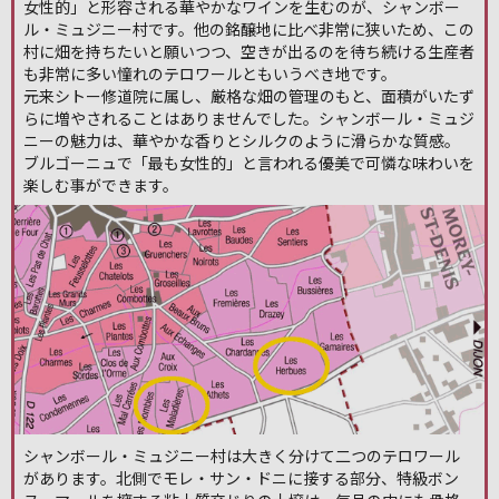
女性的」と形容される華やかなワインを生むのが、シャンボー
ル・ミュジニー村です。他の銘醸地に比べ非常に狭いため、この
村に畑を持ちたいと願いつつ、空きが出るのを待ち続ける生産者
も非常に多い憧れのテロワールともいうべき地です。
元来シトー修道院に属し、厳格な畑の管理のもと、面積がいたず
らに増やされることはありませんでした。シャンボール・ミュジ
ニーの魅力は、華やかな香りとシルクのように滑らかな質感。
ブルゴーニュで「最も女性的」と言われる優美で可憐な味わいを
楽しむ事ができます。
シャンボール・ミュジニー村は大きく分けて二つのテロワール
があります。北側でモレ・サン・ドニに接する部分、特級ボン