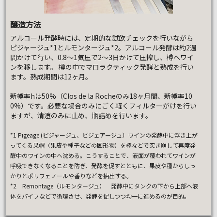
醸造方法
アルコール発酵時には、定期的な試飲チェックを行いながら
ピジャージュ*1とルモンタージュ*2。アルコール発酵は約2週
間かけて行い、0.8～1気圧で2～3日かけて圧搾し、樽へワイ
ンを移します。 樽の中でマロラクティック発酵と熟成を行い
ます。熟成期間は12ヶ月。
新樽率hは50%（Clos de la Rocheのみ18ヶ月間、新樽率10
0%）です。必要な場合のみにごく軽くフィルターがけを行い
ますが、清澄のみに止め、瓶詰めを行います。
*1 Pigeage (ピジャージュ、ピジェアージュ）ワインの発酵中に浮き上が
ってくる果帽（果皮や種子などの固形物）を棒などで突き崩して再度発
酵中のワインの中へ沈める。こうすることで、液面が覆われてワインが
呼吸できなくなることを防ぎ、発酵を促すとともに、果皮や種からしっ
かりとポリフェノールや香りなどを抽出する。
*2 Remontage（ルモンタージュ） 発酵中にタンクの下から上部へ液
体をパイプなどで循環させ、発酵を促しつつ均一に進めるのが目的。