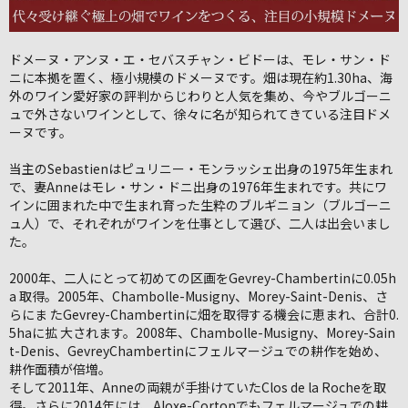
ドメーヌ・アンヌ・エ・セバスチャン・ビドーは、モレ・サン・ド
ニに本拠を置く、極小規模のドメーヌです。畑は現在約1.30ha、海
外のワイン愛好家の評判からじわりと人気を集め、今やブルゴーニ
ュで外さないワインとして、徐々に名が知られてきている注目ドメ
ーヌです。
当主のSebastienはピュリニー・モンラッシェ出身の1975年生まれ
で、妻Anneはモレ・サン・ドニ出身の1976年生まれです。共にワ
インに囲まれた中で生まれ育った生粋のブルギニョン（ブルゴーニ
ュ人）で、それぞれがワインを仕事として選び、二人は出会いまし
た。
2000年、二人にとって初めての区画をGevrey-Chambertinに0.05h
a 取得。2005年、Chambolle-Musigny、Morey-Saint-Denis、さ
らにま たGevrey-Chambertinに畑を取得する機会に恵まれ、合計0.
5haに拡 大されます。2008年、Chambolle-Musigny、Morey-Sain
t-Denis、GevreyChambertinにフェルマージュでの耕作を始め、
耕作面積が倍増。
そして2011年、Anneの両親が手掛けていたClos de la Rocheを取
得。さらに2014年には、Aloxe-Cortonでもフェルマージュでの耕