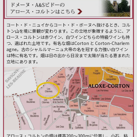
コート・ド・ニュイからコート・ド・ボーヌへ抜けるとき、コル
トン山を境に景観が変わります。この立地が象徴するように、ア
ロース・コルトンは赤ワイン、白ワインどちらの特級ワインも持
つ、選ばれた土地です。有名な畑はCorton と Corton-Charlem
agne。古のシャルルマーニュ大帝の名を冠する力強い白ワイン
は特に有名です。畑は日の出から日没まで太陽が当たる恵まれた
立地にあります。
アロース・コルトンの畑は標高200～300mに位置し、小石、粘