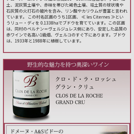
土、泥灰質土壌や、赤味を帯びた褐色土壌、珪土質の球状塊や
石灰質の火打石の破片を含み、リン酸やカリウムが豊富と言われ
ています。 この村名区画のうち1区画、 ≪ les Citernes ≫とい
うリュー・ディを 0.1338haでブドウを育てています。この区画
は、同村のペルナン＝ヴェルジュレス側にあり、安定した品質の
赤ワインで名高い1級畑、ヴェルコのすぐ下にあります。ブドウ
は、1933年と1988年に植樹しています。