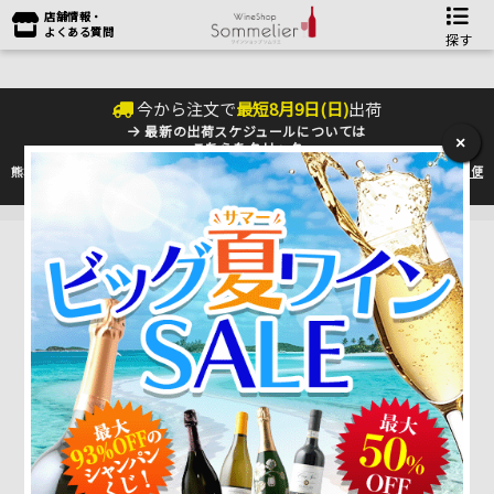
店舗情報・
よくある質問
探す
今から注文で
最短
8
月
9
日(
日
)
出荷
最新の出荷スケジュールについては
×
こちらをクリック
熊本地震の影響により九州への配送に遅れが生じております。最新情報は
佐川急便
のHP
をご確認下さい。