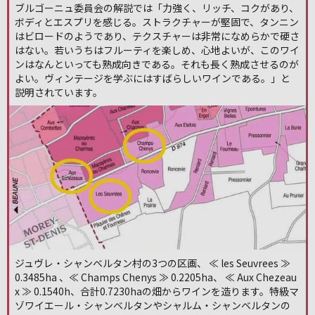
ブルゴーニュ委員会の解説では「力強く、リッチ、コクがあり、
ボディとエスプリを感じる。ストラクチャーが堅固で、タンニン
はビロードのようであり、テクスチャーは非常になめらかで硬さ
はない。若いうちはフルーティを楽しめ、心地よいが、このワイ
ンはなんといっても熟成向きである。それも長く熟成させるのが
よい。ヴィンテージを学ぶにはすばらしいワインである。」と
説明されています。
ジュヴレ・シャンベルタン村の3つの区画、 ≪ les Seuvrees ≫
0.3485ha 、≪ Champs Chenys ≫ 0.2205ha、 ≪ Aux Chezeau
x ≫ 0.1540h、合計0.7230haの畑からワインを造ります。特級マ
ゾワイエール・シャンベルタンやシャルム・シャンベルタンの