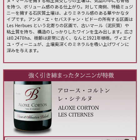
ヌ・マールを擁する粘土質交じりの土壌は、気品の中にも骨格
を持つ、ボリューム感のある仕上がり。対して南側、特級ミュジ
ニーを擁する石灰質土壌は、よりミネラル感のある華やかなタ
イプです。アンヌ・エ・セバスチャン・ビドーの所有する区画は
Les Herbues という北寄りの区画で、古いマール（泥灰質）や
粘土質を持ち、構造のしっかりしたワインを生み出します。広さ
は0.2470ha、樹齢は非常に古く、なんと1921年植樹。ヴィエイ
ユ・ヴィーニュが、土壌奥深くのミネラルを吸い上げワインに
深みを与えます。