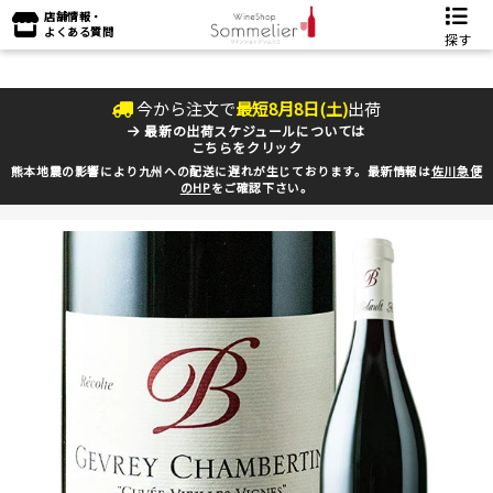
店舗情報・
よくある質問
探す
今から注文で
最短
8
月
8
日(
土
)
出荷
最新の出荷スケジュールについては
こちらをクリック
熊本地震の影響により九州への配送に遅れが生じております。最新情報は
佐川急便
のHP
をご確認下さい。