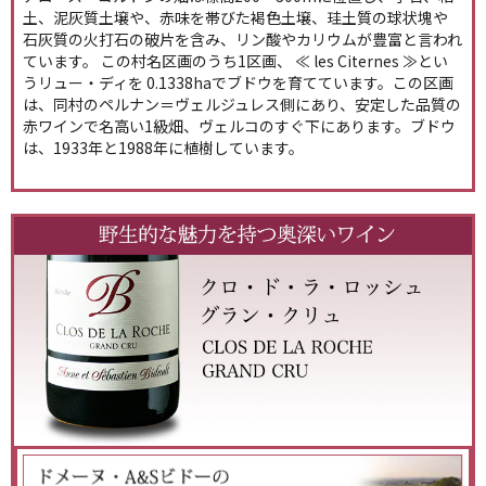
土、泥灰質土壌や、赤味を帯びた褐色土壌、珪土質の球状塊や
石灰質の火打石の破片を含み、リン酸やカリウムが豊富と言われ
ています。 この村名区画のうち1区画、 ≪ les Citernes ≫とい
うリュー・ディを 0.1338haでブドウを育てています。この区画
は、同村のペルナン＝ヴェルジュレス側にあり、安定した品質の
赤ワインで名高い1級畑、ヴェルコのすぐ下にあります。ブドウ
は、1933年と1988年に植樹しています。