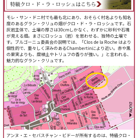
モレ・サン・ドニ村でも最も北にあり、おそらく村名よりも知名
度のあるグラン・クリュの畑がクロ・ド・ラ・ロッシュです。石
灰岩主体で、土壌の厚さは30cmしかなく、わずかに砂利や石塊
が見える畑。まさにロッシュ（岩）を思わせる、独特の土壌で
す。ブルゴーニュ委員会の説明では、「Clos de la Roche はより
個性的で、重々しく深みのあるChambertinにより近い。赤や黒
の果実よりも、腐植土やトリュフの香りが強い。」と言われる、
魅力的なグラン・クリュです。
アンヌ・エ・セバスチャン・ビドーが所有するのは、特級クロ・