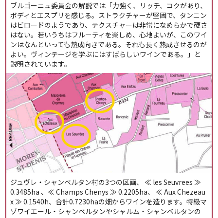
ブルゴーニュ委員会の解説では「力強く、リッチ、コクがあり、
ボディとエスプリを感じる。ストラクチャーが堅固で、タンニン
はビロードのようであり、テクスチャーは非常になめらかで硬さ
はない。若いうちはフルーティを楽しめ、心地よいが、このワイ
ンはなんといっても熟成向きである。それも長く熟成させるのが
よい。ヴィンテージを学ぶにはすばらしいワインである。」と
説明されています。
ジュヴレ・シャンベルタン村の3つの区画、 ≪ les Seuvrees ≫
0.3485ha 、≪ Champs Chenys ≫ 0.2205ha、 ≪ Aux Chezeau
x ≫ 0.1540h、合計0.7230haの畑からワインを造ります。特級マ
ゾワイエール・シャンベルタンやシャルム・シャンベルタンの