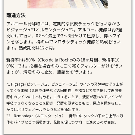
醸造方法
アルコール発酵時には、定期的な試飲チェックを行いながら
ピジャージュ*1とルモンタージュ*2。アルコール発酵は約2週
間かけて行い、0.8～1気圧で2～3日かけて圧搾し、樽へワイ
ンを移します。 樽の中でマロラクティック発酵と熟成を行い
ます。熟成期間は12ヶ月。
新樽率hは50%（Clos de la Rocheのみ18ヶ月間、新樽率10
0%）です。必要な場合のみにごく軽くフィルターがけを行い
ますが、清澄のみに止め、瓶詰めを行います。
*1 Pigeage (ピジャージュ、ピジェアージュ）ワインの発酵中に浮き上が
ってくる果帽（果皮や種子などの固形物）を棒などで突き崩して再度発
酵中のワインの中へ沈める。こうすることで、液面が覆われてワインが
呼吸できなくなることを防ぎ、発酵を促すとともに、果皮や種からしっ
かりとポリフェノールや香りなどを抽出する。
*2 Remontage（ルモンタージュ） 発酵中にタンクの下から上部へ液
体をパイプなどで循環させ、発酵を促しつつ均一に進めるのが目的。