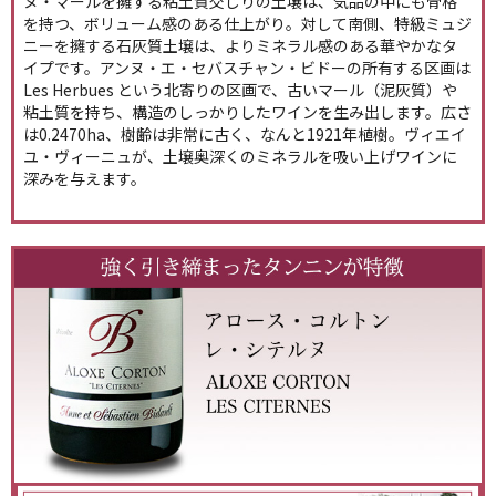
ヌ・マールを擁する粘土質交じりの土壌は、気品の中にも骨格
を持つ、ボリューム感のある仕上がり。対して南側、特級ミュジ
ニーを擁する石灰質土壌は、よりミネラル感のある華やかなタ
イプです。アンヌ・エ・セバスチャン・ビドーの所有する区画は
Les Herbues という北寄りの区画で、古いマール（泥灰質）や
粘土質を持ち、構造のしっかりしたワインを生み出します。広さ
は0.2470ha、樹齢は非常に古く、なんと1921年植樹。ヴィエイ
ユ・ヴィーニュが、土壌奥深くのミネラルを吸い上げワインに
深みを与えます。