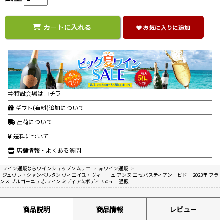
カートに入れる
お気に入りに追加
⇒特設会場はコチラ
ギフト(有料)追加について
出荷について
送料について
店舗情報・よくある質問
ワイン通販ならワインショップソムリエ
>
赤ワイン通販
>
ジュヴレ・シャンベルタン ヴィエイユ・ヴィーニュ アンヌ エ セバスティアン ビドー 2023年 フラ
ンス ブルゴーニュ 赤ワイン ミディアムボディ 750ml 通販
商品説明
商品情報
レビュー