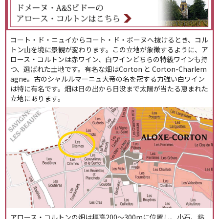
コート・ド・ニュイからコート・ド・ボーヌへ抜けるとき、コル
トン山を境に景観が変わります。この立地が象徴するように、ア
ロース・コルトンは赤ワイン、白ワインどちらの特級ワインも持
つ、選ばれた土地です。有名な畑はCorton と Corton-Charlem
agne。古のシャルルマーニュ大帝の名を冠する力強い白ワイン
は特に有名です。畑は日の出から日没まで太陽が当たる恵まれた
立地にあります。
アロース・コルトンの畑は標高200～300mに位置し、小石、粘