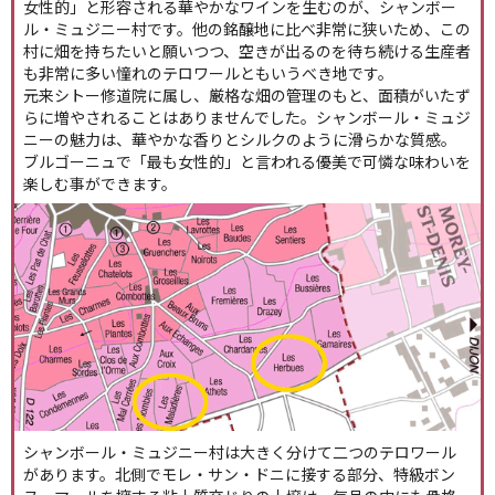
女性的」と形容される華やかなワインを生むのが、シャンボー
ル・ミュジニー村です。他の銘醸地に比べ非常に狭いため、この
村に畑を持ちたいと願いつつ、空きが出るのを待ち続ける生産者
も非常に多い憧れのテロワールともいうべき地です。
元来シトー修道院に属し、厳格な畑の管理のもと、面積がいたず
らに増やされることはありませんでした。シャンボール・ミュジ
ニーの魅力は、華やかな香りとシルクのように滑らかな質感。
ブルゴーニュで「最も女性的」と言われる優美で可憐な味わいを
楽しむ事ができます。
シャンボール・ミュジニー村は大きく分けて二つのテロワール
があります。北側でモレ・サン・ドニに接する部分、特級ボン