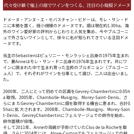
ドメーヌ・アンヌ・エ・セバスチャン・ビドーは、モレ・サン・ド
ニに本拠を置く、極小規模のドメーヌです。畑は現在約1.30ha、海
外のワイン愛好家の評判からじわりと人気を集め、今やブルゴーニ
ュで外さないワインとして、徐々に名が知られてきている注目ドメ
ーヌです。
当主のSebastienはピュリニー・モンラッシェ出身の1975年生まれ
で、妻Anneはモレ・サン・ドニ出身の1976年生まれです。共にワ
インに囲まれた中で生まれ育った生粋のブルギニョン（ブルゴーニ
ュ人）で、それぞれがワインを仕事として選び、二人は出会いまし
た。
2000年、二人にとって初めての区画をGevrey-Chambertinに0.05h
a 取得。2005年、Chambolle-Musigny、Morey-Saint-Denis、さ
らにま たGevrey-Chambertinに畑を取得する機会に恵まれ、合計0.
5haに拡 大されます。2008年、Chambolle-Musigny、Morey-Sain
t-Denis、GevreyChambertinにフェルマージュでの耕作を始め、
耕作面積が倍増。
そして2011年、Anneの両親が手掛けていたClos de la Rocheを取
得。さらに2014年には、Aloxe-Cortonでもフェルマージュでの耕