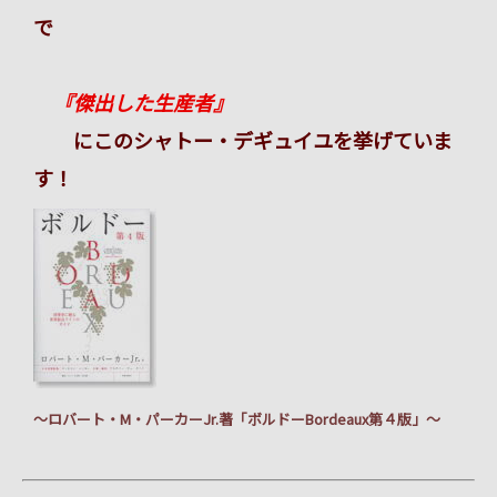
で
『傑出した生産者』
にこのシャトー・デギュイユを挙げていま
す！
～ロバート・
M
・パーカー
Jr.
著「ボルドー
Bordeaux
第４版」～