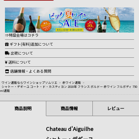
⇒特設会場はコチラ
ギフト(有料)追加について
出荷について
送料について
店舗情報・よくある質問
ワイン通販ならワインショップソムリエ
>
赤ワイン通販
>
シャトー・デギーユ コート・ド・カスティヨン 2018年 フランス ボルドー 赤ワイン フルボディ 750
ml通販
商品説明
商品情報
レビュー
Chateau d'Aiguilhe
シャトー・デギーユ