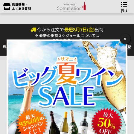
店舗情報・
よくある質問
探す
今から注文で
最短
8
月
7
日(
金
)
出荷
最新の出荷スケジュールについては
×
こちらをクリック
熊本地震の影響により九州への配送に遅れが生じております。最新情報は
佐川急便
のHP
をご確認下さい。