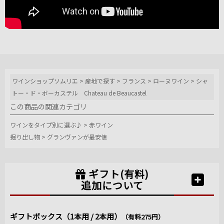
ワインショップソムリエ
>
産地で探す
>
フランス
>
ローヌワイン
>
シャ
トー・ド・ボーカステル Chateau de Beaucastel
この商品の関連カテゴリ
ワインをタイプ別に選ぶ♪
>
赤ワイン
掘り出し物
>
グランヴァンが最安値
ギフト(有料)
追加について
ギフトボックス（1本用 / 2本用）
（有料275円）