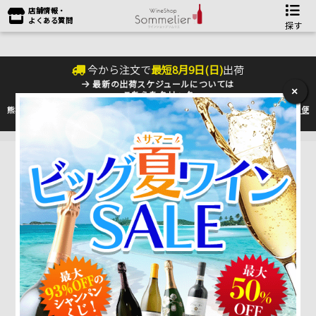
店舗情報・
よくある質問
探す
今から注文で
最短
8
月
9
日(
日
)
出荷
最新の出荷スケジュールについては
×
こちらをクリック
熊本地震の影響により九州への配送に遅れが生じております。最新情報は
佐川急便
のHP
をご確認下さい。