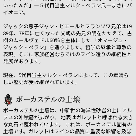
いったんだ」―５代目当主マルク・ペラン氏―まさにパ
イオニア。
ジャックの息子ジャン・ピエールとフランソワ兄弟は19
89年、78年に亡くなった父親の先見の明をたたえて、古
樹のムールヴェドル60％を主体にした 「オマージュ・
ジャック・ペラン」を造りました。哲学の継承と尊敬の
表現。そこに家族経営ならではのワイン造りの継続性と
発展があります。
現在、5代目当主マルク・ペランによって、この素晴ら
しい歴史が受け継がれています。
ボーカステルの土壌は、中新世の海洋性砂岩の上にアル
プスの沖積層が広がり、 地表はガレットと呼ばれる大き
な丸石で覆われています。 これは、ボーカステル固有の
土壌です。ガレットはワインの品質に重要な影響を及ぼ