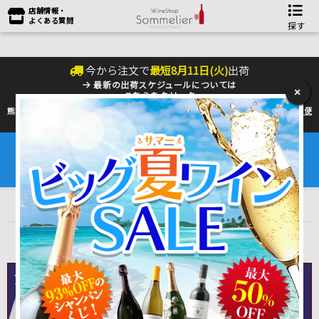
店舗情報・
よくある質問
探す
今から注文で
最短
8
月
11
日(
火
)
出荷
最新の出荷スケジュールについては
×
こちらをクリック
熊本地震の影響により九州への配送に遅れが生じております。最新情報は
佐川急便
のHP
をご確認下さい。
夏季の配送は『クール便』のご利用をお勧めいたします。
ワインは25℃以上で劣化するデリケートな商品です。
6～9月はワインを守るためにも是非ご利用ください。
トップ
＞
産地で探す
＞
フランス
＞
ボルドーワイン
＞
ポムロール
＞
スィユ・マゼイル
シャトー・スイユ・マゼイル
Chateau Seuil Mazeyres