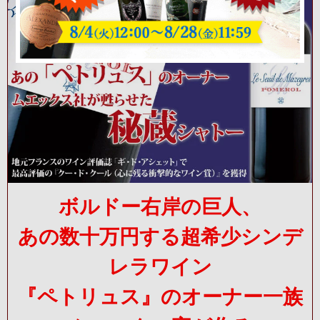
ボルドー右岸の巨人、
あの数十万円する超希少シンデ
レラワイン
『ペトリュス』のオーナー一族