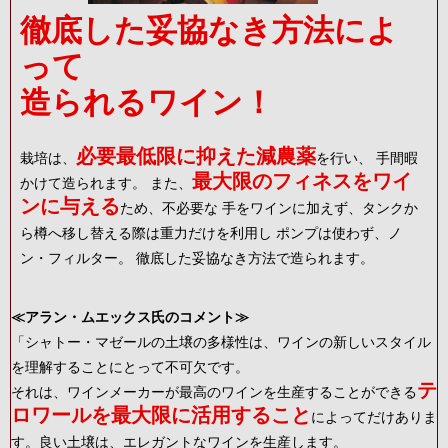
徹底した妥協なき方法によ
って
造られるワイン！
必要最低限に抑えた減農薬
栽培は、
を行い、 手間暇
最大限のフィネスをワイ
かけて造られます。 また、
ンに与える
ため、不必要な 手をワインに加えず、タンクか
ら樽へ移し替える際は重力だけを利用し ポンプは使わず、ノ
ン・フィルター。 徹底した妥協なき方法で造られます。
≪アラン・ムエックス氏のコメント≫
「シャトー・マゼールの土壌の多様性は、ワインの新しいスタイル
を理解することにとって不可欠です。
テ
それは、ワインメーカーが最高のワインを生産することができる
ロワールを最大限に活用すること
によってだけありま
す。良い土壌は、エレガントなワインを生産します。