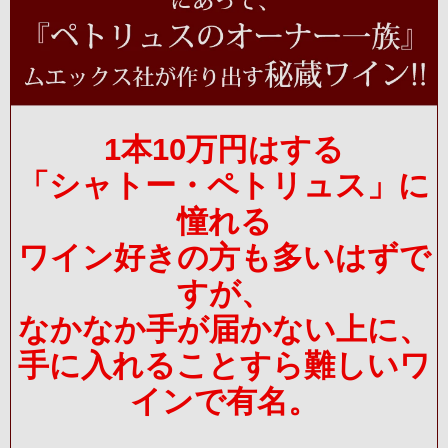
1本10万円はする
「シャトー・ペトリュス」に
憧れる
ワイン好きの方も多いはずで
すが、
なかなか手が届かない上に、
手に入れることすら難しいワ
インで有名。