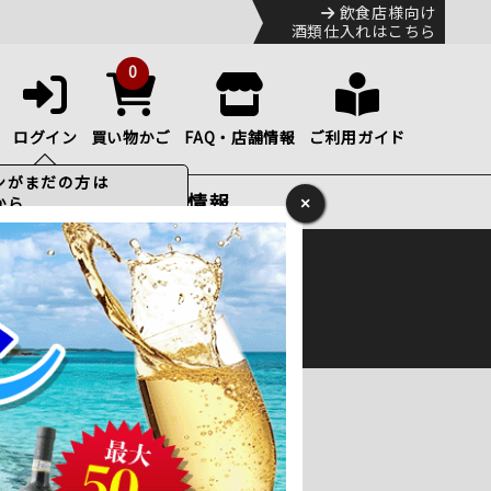
飲食店様向け
酒類仕入れはこちら
0
ログイン
買い物かご
FAQ・店舗情報
ご利用ガイド
特集・お得情報
×
ック
便のHP
をご確認下さい。