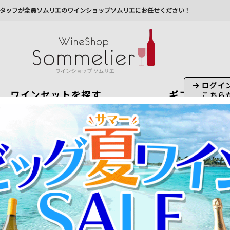
タッフが全員ソムリエのワインショップソムリエにお任せください！
ワインセットを探す
ギフト
今から注文で
最短
8
月
6
日(
木
)
出荷
最新の出荷スケジュールについては
こちらをクリ
州への配送に遅れが生じております。最新情報は
佐川急
ドーワイン
＞
メドック
＞
シャトー・ソシアンド・マレ