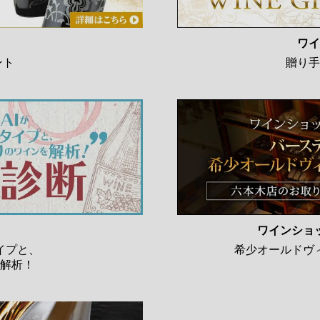
ワイ
ント
贈り手
ワインショ
イプと、
希少オールドヴ
解析！