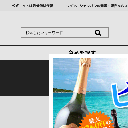
公式サイトは最低価格保証
ワイン、シャンパンの通販・販売ならス
商品を探す
熊本地震の影響により九
トップ
＞
産地で探す
＞
フランス
＞
ボル