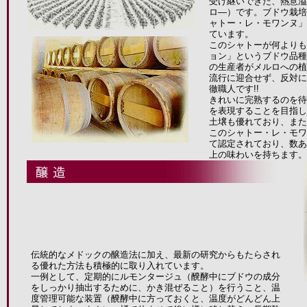
受け継いできた、熱意溢れる
ロ―）です。ブドウ栽培
ャトー・レ・モワンヌ」
ています。
このシャトーが何よりも
ョン」というブドウ品種
の生産者がメルロへの植
流行に迎合せず、反対に
徹職人です!!
きれいに完熟するのを待
を表現することを目指し
土壌も優れており、また
このシャトー・レ・モワ
て認定されており、数あ
上の味わいを持ちます。
伝統的なメドックの醸造法に加え、最新の研究からもたらされ
る優れた方法も積極的に取り入れています。
一例として、定期的にルモンタージュ（醗酵中にブドウの成分
をしっかり抽出するために、かき混ぜること）を行うこと、温
度管理可能な装置（醗酵中に方っておくと、温度がどんどん上