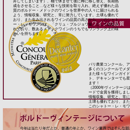
昇してしまいます）、桶で休ませて後に樽に移し替え、長期熟
成をさせること…など様々な技術を取り入れ、絶えず優れた品
質のボルドー・メドックのワインを世界中の人々に届けられる
よう、情報収集、研究と、常に努力しています。土壌も優れて
おり、また生み出されるワインの品質の高さから、このシャト
ー・レ・モワンヌは、「クリュ・ブルジョワ級」として認定さ
れており、数あるメドックワインのうちでもワンランク上の味
わいを持ちます。
パリ農業コンクール、ア
多くのコンクールでメダ
また様々なワインガイド
ト、デキャンターでも星
ます！
（2000年ヴィンテー
ードで金賞を獲得しまし
情報収集、研究と、常に
土壌も優れており、また
このシャトー・レ・モワ
て認定されており、数あ
上の味わいを持ちます。