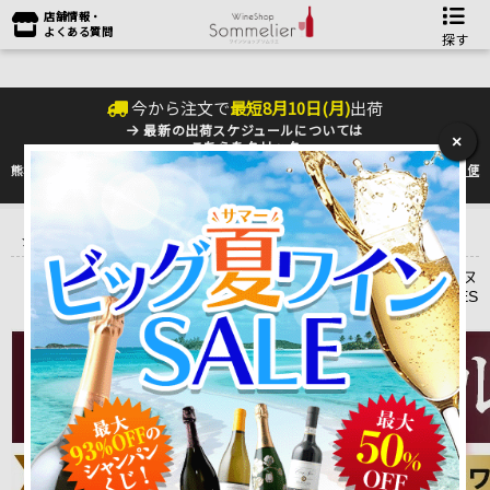
店舗情報・
よくある質問
探す
今から注文で
最短
8
月
10
日(
月
)
出荷
最新の出荷スケジュールについては
×
こちらをクリック
熊本地震の影響により九州への配送に遅れが生じております。最新情報は
佐川急便
のHP
をご確認下さい。
トップ
＞
産地で探す
＞
フランス
＞
ボルドーワイン
＞
メドック
＞
シャトー・レ・モワンヌ CHATEAU LES MOINES
シャトー・レ・モワンヌ
CHATEAU LES MOINES