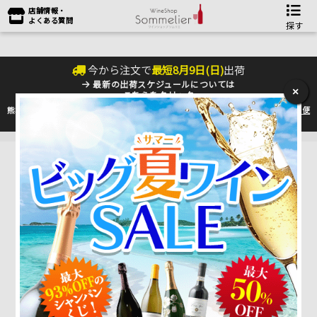
店舗情報・
よくある質問
探す
今から注文で
最短
8
月
9
日(
日
)
出荷
最新の出荷スケジュールについては
×
こちらをクリック
熊本地震の影響により九州への配送に遅れが生じております。最新情報は
佐川急便
のHP
をご確認下さい。