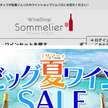
タッフが全員ソムリエのワインショップソムリエにお任せください！
ワインセットを探す
ギフト
今から注文で
最短
8
月
8
日(
土
)
出荷
最新の出荷スケジュールについては
こちらをクリ
州への配送に遅れが生じております。最新情報は
佐川急
ンチャ La Mancha
徴と通販での選び方