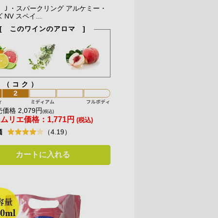
・Ｊ・スパークリング アルケミー・
NV スペイ...
[ このワインのアロマ ]
ィ（コク）
価格 2,079円
(税込)
ソムリエ価格：
1,771円
(税込)
価
（4.19）
カートに入れる