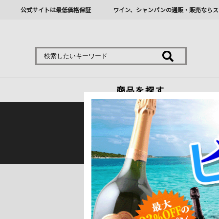
公式サイトは最低価格保証
ワイン、シャンパンの通販・販売ならス
商品を探す
熊本地震の影響により九
トップ
＞
産地で探す
＞
スペイン
＞
ラ・マ
ラ・マンチャのワインの特