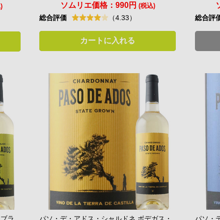
ソムリエ価格：
990円
(税込)
)
総合評価
総合評
（4.33）
カートに入れる
・ブラ
パソ・デ・アドス・シャルドネ ボデガス・
パソ・