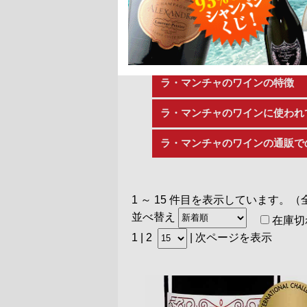
ラ・マンチャはスペインの中部の
比較的安価なワインではあります
ここではラ・マンチャのワインに
通販で購入する際の選び方などに
ラ・マンチャのワインの特徴
ラ・マンチャのワインに使われ
ラ・マンチャのワインの通販で
1 ～ 15 件目を表示しています。（
並べ替え
在庫切
1 |
2
|
次ページを表示