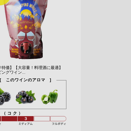
リ特価】【大容量！料理酒に最適】
ングワイン...
[ このワインのアロマ ]
ィ（コク）