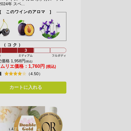
024年 スペ...
[ このワインのアロマ ]
ィ（コク）
価格 1,958円
(税込)
ソムリエ価格：
1,760円
(税込)
価
（4.50）
カートに入れる