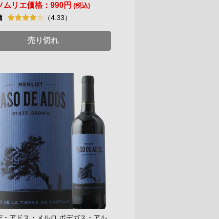
ソムリエ価格：
990円
(税込)
価
（4.33）
売り切れ
デ・アドス・メルロ ボデガス・アル