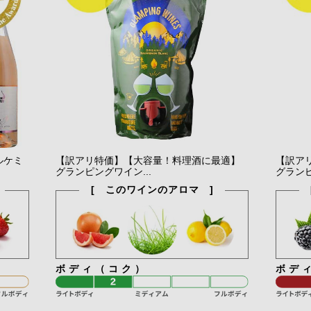
ルケミ
【訳アリ特価】【大容量！料理酒に最適】
【訳ア
グランピングワイン...
グランピ
[ このワインのアロマ ]
ボディ（コク）
ボデ