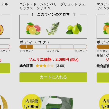
・アル
コント・ド・シャンベリ ブリュット フェ
マジア
リックス・ソリス N...
ワインズ 
[ このワインのアロマ ]
ボディ（コク）
ボデ
希望小売
ソムリエ価格：
2,090円
(税込)
)
総合評価
（3.00）
総合評
カートに入れる