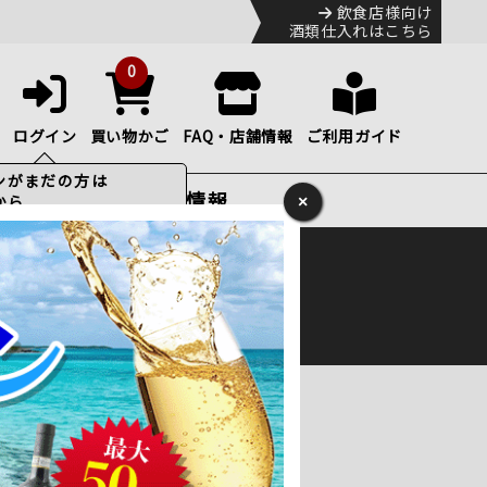
飲食店様向け
酒類仕入れはこちら
0
ログイン
買い物かご
FAQ・店舗情報
ご利用ガイド
特集・お得情報
×
ック
便のHP
をご確認下さい。