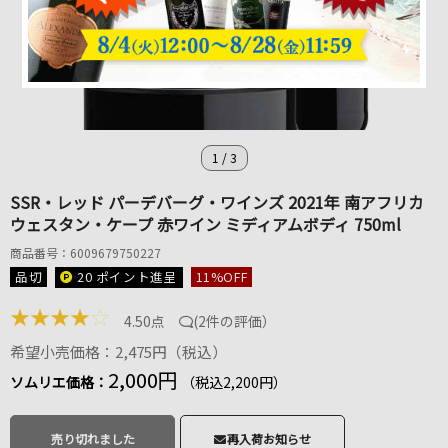
1
/
3
SSR・レッド パーデバーグ・ワインズ 2021年 南アフリカ
ウェスタン・ケープ 赤ワイン ミディアムボディ 750ml
商品番号：6009679750227
品切
20 ポイント
進呈
11
%OFF
★
★
★
★
☆
4.50点
(
2件の評価
）
希望小売価格：2,475円（税込）
2,000円
ソムリエ価格：
（税込2,200円）
売り切れました
再入荷お知らせ