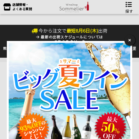
店舗情報・
よくある質問
探す
今から注文で
最短
8
月
6
日(
木
)
出荷
最新の出荷スケジュールについては
×
こちらをクリック
熊本地震の影響により九州への配送に遅れが生じております。最新情報は
佐川急便
のHP
をご確認下さい。