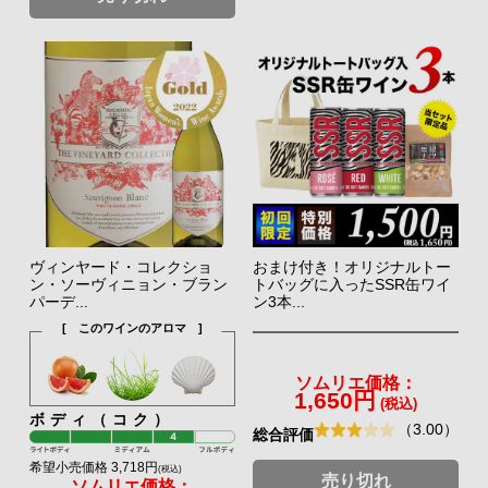
ヴィンヤード・コレクショ
おまけ付き！オリジナルトー
ン・ソーヴィニョン・ブラン
トバッグに入ったSSR缶ワイ
パーデ...
ン3本...
[ このワインのアロマ ]
ソムリエ価格：
1,650円
(税込)
ボディ（コク）
（3.00）
総合評価
希望小売価格 3,718円
(税込)
売り切れ
ソムリエ価格：