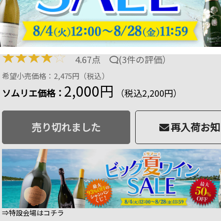
口 750ml
商品番号：6009679751590
品切
20 ポイント
進呈
11
%OFF
★
★
★
★
☆
4.67点
(
3件の評価
）
希望小売価格：2,475円（税込）
2,000円
ソムリエ価格：
（税込2,200円）
売り切れました
再入荷お知
⇒特設会場はコチラ