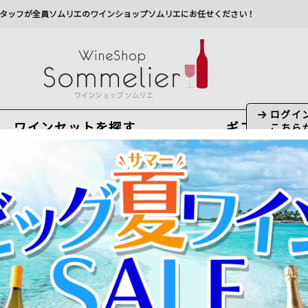
タッフが全員ソムリエのワインショップソムリエにお任せください！
ワインセットを探す
ギフト
今から注文で
最短
8
月
8
日(
土
)
出荷
最新の出荷スケジュールについては
こちらをクリ
州への配送に遅れが生じております。最新情報は
佐川急
・ホワイト パーデバーグ・ワインズ 2021年 南アフリカ ウェスタン・ケープ
SSR・ホワイト パーデバーグ・ワインズ 2021年