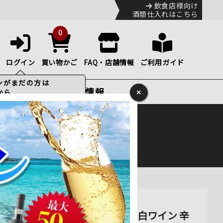
飲食店様向け
酒類仕入れはこちら
0
ログイン
買い物かご
FAQ・店舗情報
ご利用ガイド
特集・お得情報
×
ック
便のHP
をご確認下さい。
 白ワイン 辛口 750ml 通販
 南アフリカ ウェスタン・ケープ 白ワイン 辛