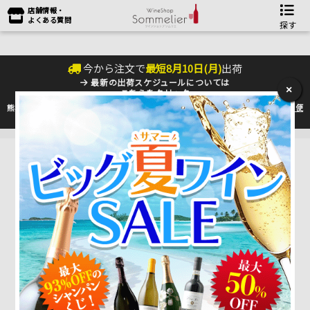
店舗情報・
よくある質問
探す
今から注文で
最短
8
月
10
日(
月
)
出荷
最新の出荷スケジュールについては
×
こちらをクリック
熊本地震の影響により九州への配送に遅れが生じております。最新情報は
佐川急便
のHP
をご確認下さい。