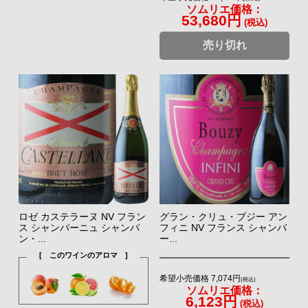
ソムリエ価格：
53,680円
(税込)
売り切れ
ロゼ カステラーヌ NV フラン
グラン・クリュ・ブジー アン
ス シャンパーニュ シャンパ
フィニ NV フランス シャンパ
ン・...
ー...
[ このワインのアロマ ]
希望小売価格 7,074円
(税込)
ソムリエ価格：
6,123円
(税込)