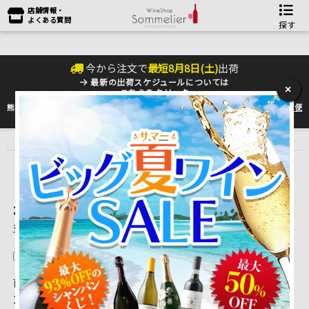
店舗情報・
よくある質問
探す
今から注文で
最短
8
月
8
日(
土
)
出荷
最新の出荷スケジュールについては
×
こちらをクリック
熊本地震の影響により九州への配送に遅れが生じております。最新情報は
佐川急便
のHP
をご確認下さい。
トップ
＞
ワインをタイプ別に選ぶ♪
2,536 ～ 2,550 件目を表示しています。（全3,358件）
並べ替え
在庫切れを除く
前ページを表示
|
1
...
165
|
166
|
167
|
168
|
169
| 170 |
17
1
|
172
|
173
|
174
|
175
|
176
...
224
|
次ページを表