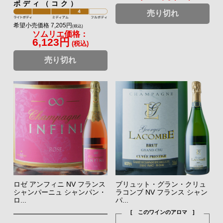
ボディ（コク）
売り切れ
希望小売価格 7,205円
(税込)
ソムリエ価格：
6,123円
(税込)
売り切れ
ロゼ アンフィニ NV フランス
ブリュット・グラン・クリュ
シャンパーニュ シャンパン・
ラコンブ NV フランス シャン
ロ...
パ...
[ このワインのアロマ ]