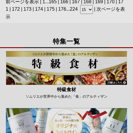
前ページを表示
|
1
...
165
|
166
|
167
|
168
|
169
| 170 |
17
1
|
172
|
173
|
174
|
175
|
176
...
224
|
次ページを表
示
特集一覧
特級食材
ソムリエが世界中から集めた「食」のアルティザン