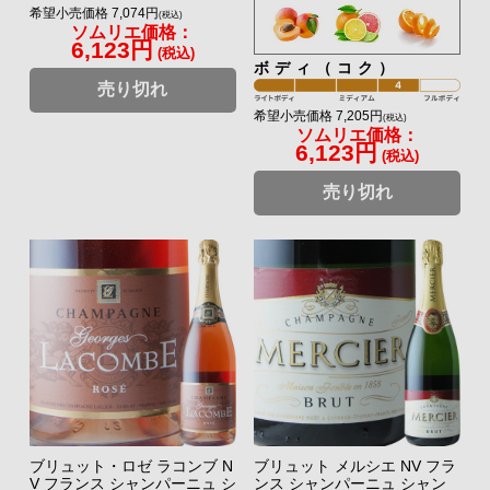
希望小売価格 7,074円
(税込)
ソムリエ価格：
6,123円
(税込)
ボディ（コク）
売り切れ
希望小売価格 7,205円
(税込)
ソムリエ価格：
6,123円
(税込)
売り切れ
ブリュット・ロゼ ラコンブ N
ブリュット メルシエ NV フラ
V フランス シャンパーニュ シ
ンス シャンパーニュ シャン