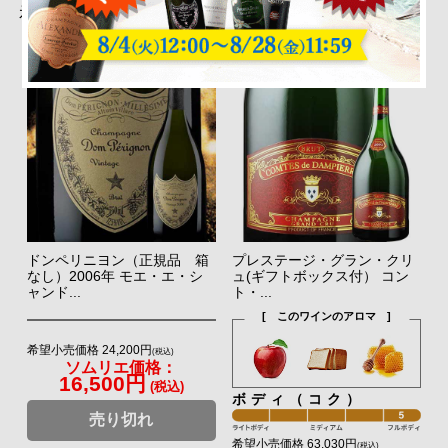
示
ドンペリニヨン（正規品 箱
プレステージ・グラン・クリ
なし）2006年 モエ・エ・シ
ュ(ギフトボックス付） コン
ャンド...
ト・...
[ このワインのアロマ ]
希望小売価格 24,200円
(税込)
ソムリエ価格：
16,500円
(税込)
ボディ（コク）
売り切れ
希望小売価格 63,030円
(税込)