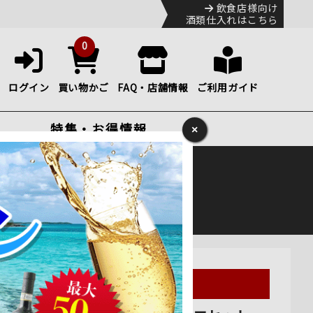
飲食店様向け
酒類仕入れはこちら
0
ログイン
買い物かご
FAQ・店舗情報
ご利用ガイド
特集・お得情報
×
ック
便のHP
をご確認下さい。
り2,446お得！