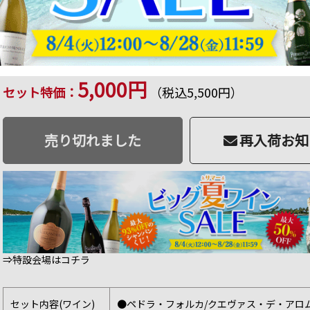
クール便限定！バスク豚のパテ付き！マスター・
商品番号：SET022200000001801
販売日：2024年 03月 19日 15:00
品切
50 ポイント
進呈
30
%OFF
2セット注文で送料無料
単品合計価格：
7,946
円（税込）
5,000円
セット特価：
（税込5,500円）
売り切れました
再入荷お知
⇒特設会場はコチラ
セット内容(ワイン)
●ペドラ・フォルカ/クエヴァス・デ・アロ