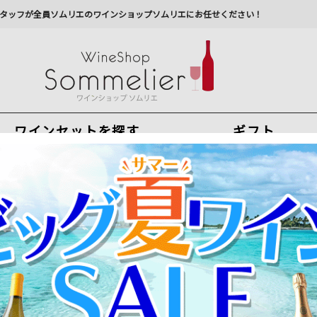
タッフが全員ソムリエのワインショップソムリエにお任せください！
ワインセットを探す
ギフト
今から注文で
最短
8
月
7
日(
金
)
出荷
最新の出荷スケジュールについては
こちらをクリ
州への配送に遅れが生じております。最新情報は
佐川急
数量限定！単品で買うよ