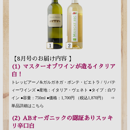
【8月号のお届け内容 】
(1) マスターオブワインが造るイタリア
白！
トレッビアーノ&ガルガネガ・ポンテ・ピエトラ / リバテ
ィーワインズ ●産地：イタリア・ヴェネト ●タイプ：白ワ
イン ●容量：750ml ●価格：1,700円 （税込1,870円）
⇒
単品詳細はこちら
(2) ABオーガニックの認証ありスッキ
リ辛口白