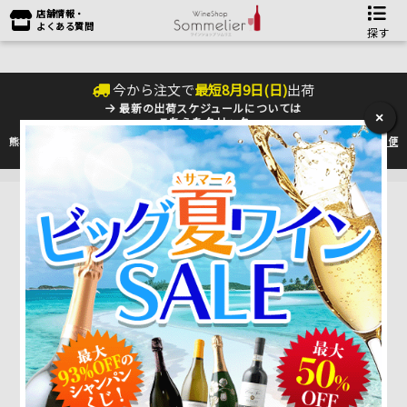
店舗情報・
よくある質問
探す
今から注文で
最短
8
月
9
日(
日
)
出荷
最新の出荷スケジュールについては
×
こちらをクリック
熊本地震の影響により九州への配送に遅れが生じております。最新情報は
佐川急便
のHP
をご確認下さい。