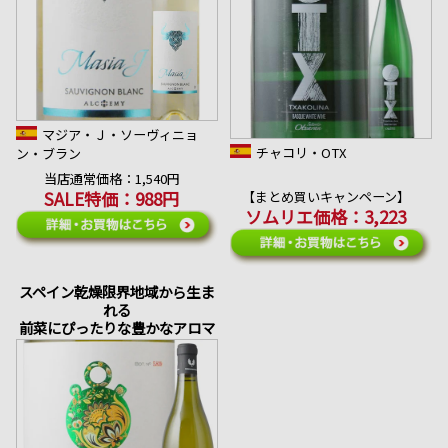
マジア・Ｊ・ソーヴィニョ
チャコリ・OTX
ン・ブラン
当店通常価格：1,540円
SALE特価：988円
【まとめ買いキャンペーン】
ソムリエ価格：3,223
スペイン乾燥限界地域から生ま
れる
前菜にぴったりな豊かなアロマ