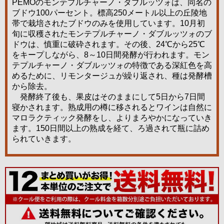
PEMOのモンテプルチャーノ・ダブルッツォは、同名の
ブドウ100パーセント。標高250メートル以上の丘陵地
帯で栽培されたブドウのみを使用しています。10月初
旬に収穫されたモンテプルチャーノ・ダブルッツォのブ
ドウは、慎重に破砕されます。その後、24℃から25℃
をキープしながら、8～10日間発酵が行われます。モン
テプルチャーノ・ダブルッツォの特徴である深紅色を高
めるために、リモンタージュが繰り返され、種は発酵槽
から除去。
発酵終了後も、果皮はそのままにして5日から7日間
寝かされます。熟成用の樽に移されるとワインは自然に
マロラクティック発酵をし、よりまろやかになっていき
ます。150日間以上の熟成を経て、ろ過されて瓶に詰め
られていきます。