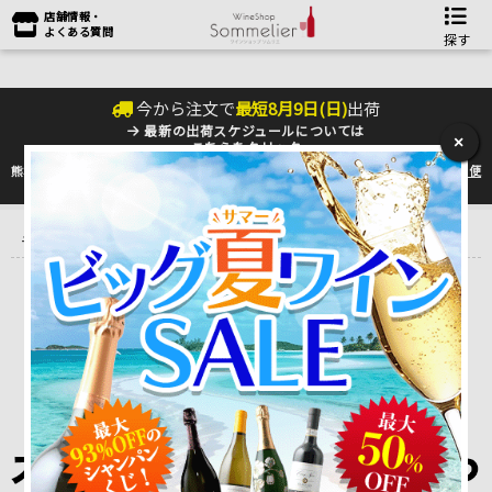
店舗情報・
よくある質問
探す
今から注文で
最短
8
月
9
日(
日
)
出荷
最新の出荷スケジュールについては
×
こちらをクリック
熊本地震の影響により九州への配送に遅れが生じております。最新情報は
佐川急便
のHP
をご確認下さい。
トップ
＞
産地で探す
＞
イタリア
＞
アブルッツォ Abruzzo
＞
ペ
モ （ワインピープル） PEMO
ペモ・モンテプチアーノ / Montepulciano