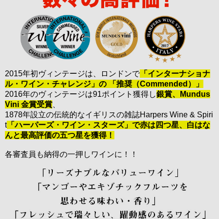
2015年初ヴィンテージは、ロンドンで
「インターナショナ
ル・ワイン・チャレンジ」の 「推奨（Commended）」
2016年のヴィンテージは91ポイント獲得し
銀賞、Mundus
Vini 金賞受賞
、
1878年設立の伝統的なイギリスの雑誌Harpers Wine & Spiri
t
「ハーパーズ・ワイン・スターズ」で赤は四つ星、白はな
んと最高評価の五つ星を獲得！
各審査員も納得の一押しワインに！！